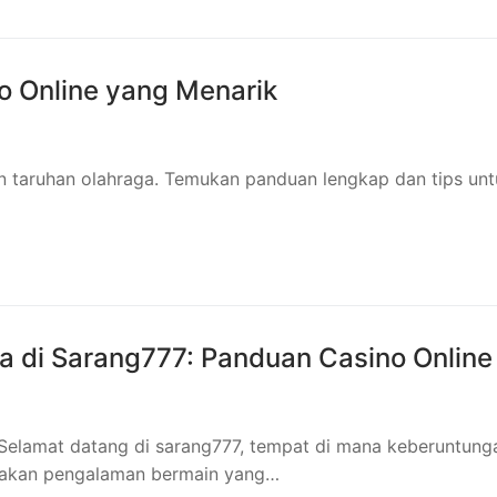
o Online yang Menarik
 dan taruhan olahraga. Temukan panduan lengkap dan tips un
di Sarang777: Panduan Casino Online
 Selamat datang di sarang777, tempat di mana keberuntung
ptakan pengalaman bermain yang…