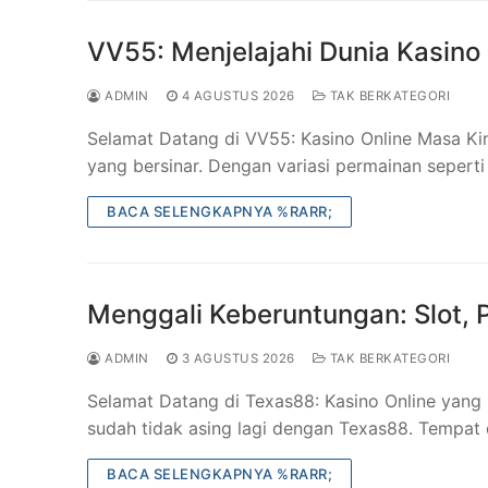
VV55: Menjelajahi Dunia Kasino
ADMIN
4 AGUSTUS 2026
TAK BERKATEGORI
Selamat Datang di VV55: Kasino Online Masa Kin
yang bersinar. Dengan variasi permainan seperti
BACA SELENGKAPNYA %RARR;
Menggali Keberuntungan: Slot, P
ADMIN
3 AGUSTUS 2026
TAK BERKATEGORI
Selamat Datang di Texas88: Kasino Online yang 
sudah tidak asing lagi dengan Texas88. Tempa
BACA SELENGKAPNYA %RARR;