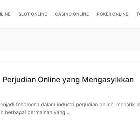
NLINE
SLOT ONLINE
CASINO ONLINE
POKER ONLINE
T
ia Perjudian Online yang Mengasyikkan
 menjadi fenomena dalam industri perjudian online, menarik 
gan berbagai permainan yang…