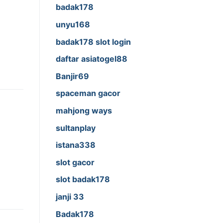
badak178
unyu168
badak178 slot login
daftar asiatogel88
Banjir69
spaceman gacor
mahjong ways
sultanplay
istana338
slot gacor
slot badak178
janji 33
Badak178