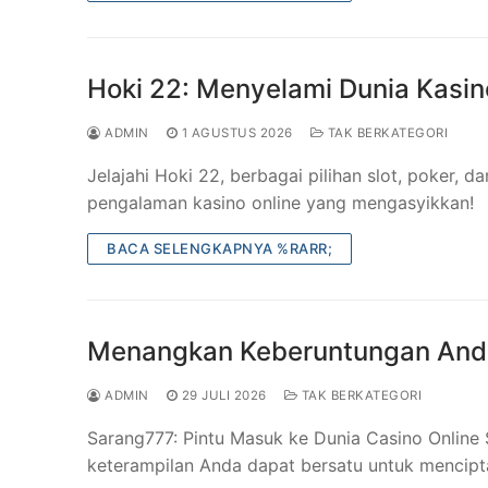
Hoki 22: Menyelami Dunia Kasin
ADMIN
1 AGUSTUS 2026
TAK BERKATEGORI
Jelajahi Hoki 22, berbagai pilihan slot, poker,
pengalaman kasino online yang mengasyikkan!
BACA SELENGKAPNYA %RARR;
Menangkan Keberuntungan Anda 
ADMIN
29 JULI 2026
TAK BERKATEGORI
Sarang777: Pintu Masuk ke Dunia Casino Online
keterampilan Anda dapat bersatu untuk menci