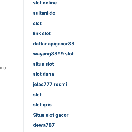
slot online
sultanlido
slot
link slot
daftar apigacor88
wayang8899 slot
situs slot
ana
slot dana
jelas777 resmi
slot
slot qris
Situs slot gacor
dewa787