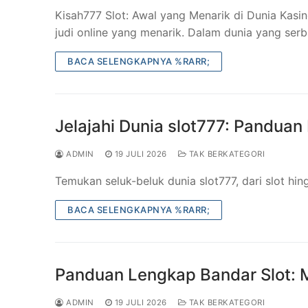
Kisah777 Slot: Awal yang Menarik di Dunia Kasi
judi online yang menarik. Dalam dunia yang ser
BACA SELENGKAPNYA %RARR;
Jelajahi Dunia slot777: Panduan
ADMIN
19 JULI 2026
TAK BERKATEGORI
Temukan seluk-beluk dunia slot777, dari slot hi
BACA SELENGKAPNYA %RARR;
Panduan Lengkap Bandar Slot: 
ADMIN
19 JULI 2026
TAK BERKATEGORI