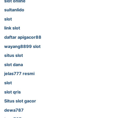
slot online
sultanlido
slot
link slot
daftar apigacor88
wayang8899 slot
situs slot
slot dana
jelas777 resmi
slot
slot qris
Situs slot gacor
dewa787