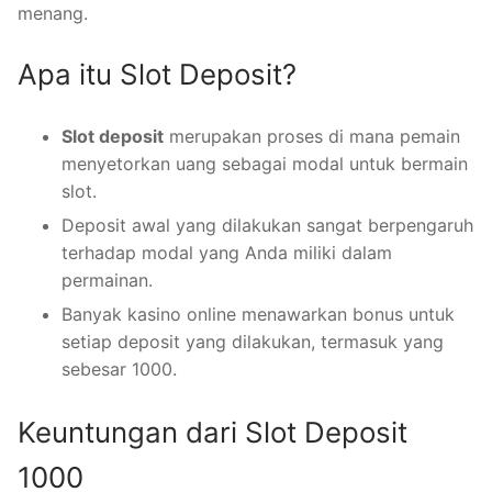
menang.
Apa itu Slot Deposit?
Slot deposit
merupakan proses di mana pemain
menyetorkan uang sebagai modal untuk bermain
slot.
Deposit awal yang dilakukan sangat berpengaruh
terhadap modal yang Anda miliki dalam
permainan.
Banyak kasino online menawarkan bonus untuk
setiap deposit yang dilakukan, termasuk yang
sebesar 1000.
Keuntungan dari Slot Deposit
1000