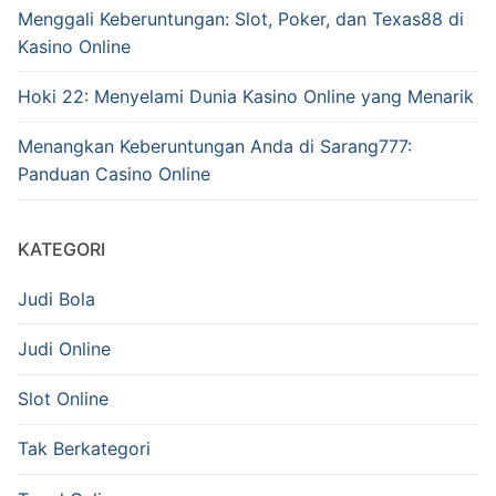
Menggali Keberuntungan: Slot, Poker, dan Texas88 di
Kasino Online
Hoki 22: Menyelami Dunia Kasino Online yang Menarik
Menangkan Keberuntungan Anda di Sarang777:
Panduan Casino Online
KATEGORI
Judi Bola
Judi Online
Slot Online
Tak Berkategori