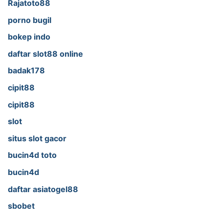
Rajatoto88
porno bugil
bokep indo
daftar slot88 online
badak178
cipit88
cipit88
slot
situs slot gacor
bucin4d toto
bucin4d
daftar asiatogel88
sbobet