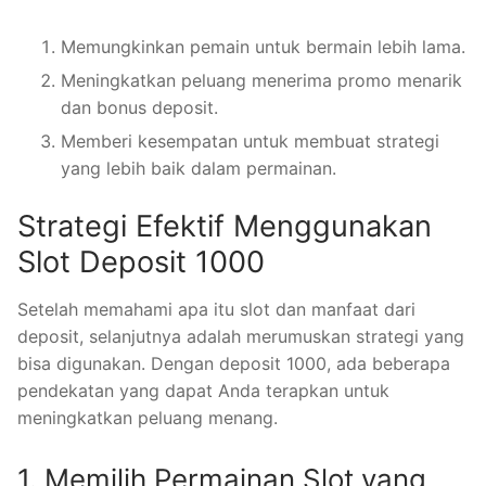
Memungkinkan pemain untuk bermain lebih lama.
Meningkatkan peluang menerima promo menarik
dan bonus deposit.
Memberi kesempatan untuk membuat strategi
yang lebih baik dalam permainan.
Strategi Efektif Menggunakan
Slot Deposit 1000
Setelah memahami apa itu slot dan manfaat dari
deposit, selanjutnya adalah merumuskan strategi yang
bisa digunakan. Dengan deposit 1000, ada beberapa
pendekatan yang dapat Anda terapkan untuk
meningkatkan peluang menang.
1. Memilih Permainan Slot yang