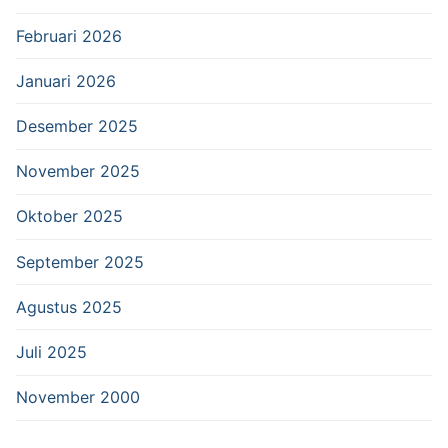
Februari 2026
Januari 2026
Desember 2025
November 2025
Oktober 2025
September 2025
Agustus 2025
Juli 2025
November 2000