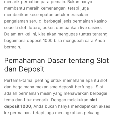
menarik perhatian para pemain. Bukan hanya
membantu meraih kemenangan, tetapi juga
memberikan kesempatan untuk merasakan
pengalaman seru di berbagai jenis permainan kasino
seperti slot, lotere, poker, dan bahkan live casino.
Dalam artikel ini, kita akan mengupas tuntas tentang
bagaimana deposit 1000 bisa mengubah cara Anda
bermain.
Pemahaman Dasar tentang Slot
dan Deposit
Pertama-tama, penting untuk memahami apa itu slot
dan bagaimana mekanisme deposit berfungsi. Slot
adalah permainan mesin yang menawarkan berbagai
tema dan fitur menarik. Dengan melakukan
slot
deposit 1000
, Anda bukan hanya mendapatkan akses
ke permainan, tetapi juga meningkatkan peluang