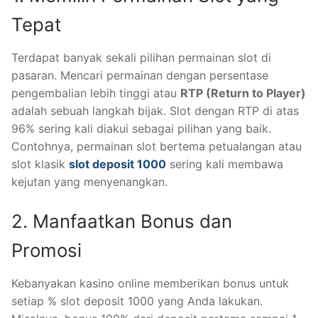
Tepat
Terdapat banyak sekali pilihan permainan slot di
pasaran. Mencari permainan dengan persentase
pengembalian lebih tinggi atau
RTP (Return to Player)
adalah sebuah langkah bijak. Slot dengan RTP di atas
96% sering kali diakui sebagai pilihan yang baik.
Contohnya, permainan slot bertema petualangan atau
slot klasik
slot deposit 1000
sering kali membawa
kejutan yang menyenangkan.
2. Manfaatkan Bonus dan
Promosi
Kebanyakan kasino online memberikan bonus untuk
setiap % slot deposit 1000 yang Anda lakukan.