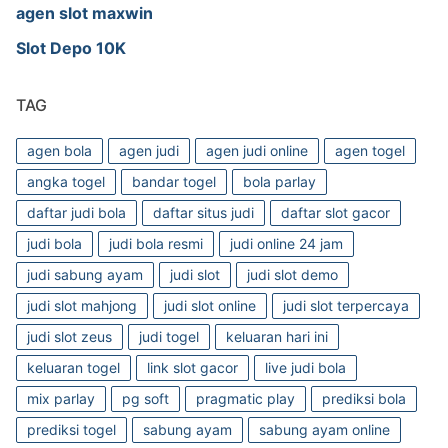
agen slot maxwin
Slot Depo 10K
TAG
agen bola
agen judi
agen judi online
agen togel
angka togel
bandar togel
bola parlay
daftar judi bola
daftar situs judi
daftar slot gacor
judi bola
judi bola resmi
judi online 24 jam
judi sabung ayam
judi slot
judi slot demo
judi slot mahjong
judi slot online
judi slot terpercaya
judi slot zeus
judi togel
keluaran hari ini
keluaran togel
link slot gacor
live judi bola
mix parlay
pg soft
pragmatic play
prediksi bola
prediksi togel
sabung ayam
sabung ayam online