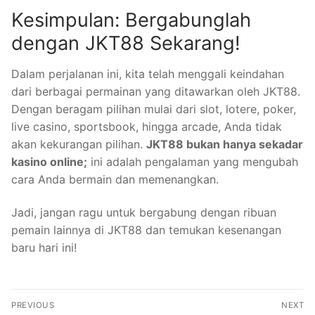
Kesimpulan: Bergabunglah
dengan JKT88 Sekarang!
Dalam perjalanan ini, kita telah menggali keindahan
dari berbagai permainan yang ditawarkan oleh JKT88.
Dengan beragam pilihan mulai dari slot, lotere, poker,
live casino, sportsbook, hingga arcade, Anda tidak
akan kekurangan pilihan.
JKT88 bukan hanya sekadar
kasino online;
ini adalah pengalaman yang mengubah
cara Anda bermain dan memenangkan.
Jadi, jangan ragu untuk bergabung dengan ribuan
pemain lainnya di JKT88 dan temukan kesenangan
baru hari ini!
Navigasi
PREVIOUS
NEXT