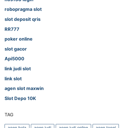
robopragma slot
slot deposit qris
RR777
poker online
slot gacor
Api5000
link judi slot
link slot
agen slot maxwin
Slot Depo 10K
TAG
agen bola
agen judi
agen judi online
agen togel