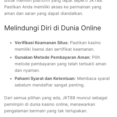
untuk memilih platform yang tepat seperti JKT88.
Pastikan Anda memiliki akses ke permainan yang
aman dan saran yang dapat diandalkan.
Melindungi Diri di Dunia Online
Verifikasi Keamanan Situs:
Pastikan kasino
memiliki lisensi dan sertifikat keamanan.
Gunakan Metode Pembayaran Aman:
Pilih
metode pembayaran yang telah terbukti aman
dan nyaman.
Pahami Syarat dan Ketentuan:
Membaca syarat
sebelum mendaftar sangat penting.
Dari semua pilihan yang ada, JKT88 muncul sebagai
pemimpin di dunia kasino online, menawarkan
pengalaman bermain yang tak terlupakan.