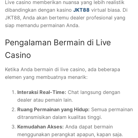
Live casino memberikan nuansa yang lebih realistik
dibandingkan dengan kasino
JKT88
virtual biasa. Di
JKT88, Anda akan bertemu dealer profesional yang
siap memandu permainan Anda.
Pengalaman Bermain di Live
Casino
Ketika Anda bermain di live casino, ada beberapa
elemen yang membuatnya menarik:
Interaksi Real-Time:
Chat langsung dengan
dealer atau pemain lain.
Ruang Permainan yang Hidup:
Semua permainan
ditransmisikan dalam kualitas tinggi.
Kemudahan Akses:
Anda dapat bermain
menggunakan perangkat apapun, kapan saja.