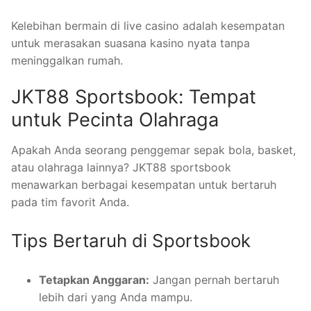
Kelebihan bermain di live casino adalah kesempatan
untuk merasakan suasana kasino nyata tanpa
meninggalkan rumah.
JKT88 Sportsbook: Tempat
untuk Pecinta Olahraga
Apakah Anda seorang penggemar sepak bola, basket,
atau olahraga lainnya? JKT88 sportsbook
menawarkan berbagai kesempatan untuk bertaruh
pada tim favorit Anda.
Tips Bertaruh di Sportsbook
Tetapkan Anggaran:
Jangan pernah bertaruh
lebih dari yang Anda mampu.