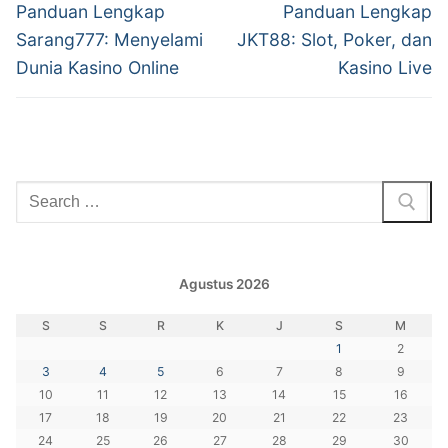
pos
Previous
Next
Panduan Lengkap
Panduan Lengkap
post:
post:
Sarang777: Menyelami
JKT88: Slot, Poker, dan
Dunia Kasino Online
Kasino Live
Cari:
Agustus 2026
S
S
R
K
J
S
M
1
2
3
4
5
6
7
8
9
10
11
12
13
14
15
16
17
18
19
20
21
22
23
24
25
26
27
28
29
30