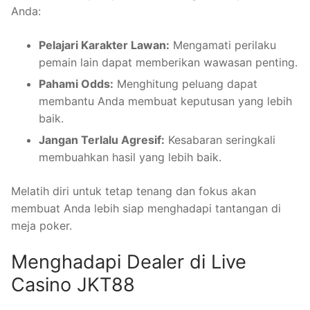
Anda:
Pelajari Karakter Lawan:
Mengamati perilaku
pemain lain dapat memberikan wawasan penting.
Pahami Odds:
Menghitung peluang dapat
membantu Anda membuat keputusan yang lebih
baik.
Jangan Terlalu Agresif:
Kesabaran seringkali
membuahkan hasil yang lebih baik.
Melatih diri untuk tetap tenang dan fokus akan
membuat Anda lebih siap menghadapi tantangan di
meja poker.
Menghadapi Dealer di Live
Casino JKT88