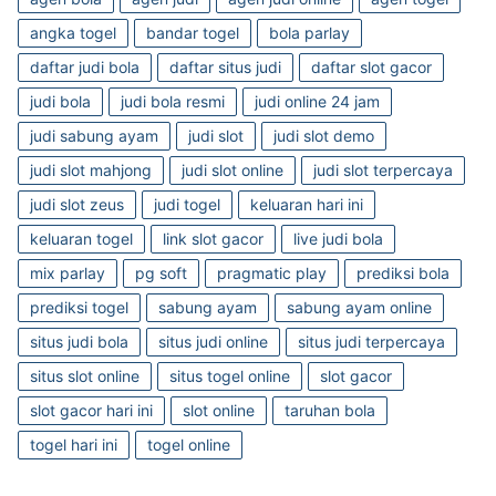
angka togel
bandar togel
bola parlay
daftar judi bola
daftar situs judi
daftar slot gacor
judi bola
judi bola resmi
judi online 24 jam
judi sabung ayam
judi slot
judi slot demo
judi slot mahjong
judi slot online
judi slot terpercaya
judi slot zeus
judi togel
keluaran hari ini
keluaran togel
link slot gacor
live judi bola
mix parlay
pg soft
pragmatic play
prediksi bola
prediksi togel
sabung ayam
sabung ayam online
situs judi bola
situs judi online
situs judi terpercaya
situs slot online
situs togel online
slot gacor
slot gacor hari ini
slot online
taruhan bola
togel hari ini
togel online