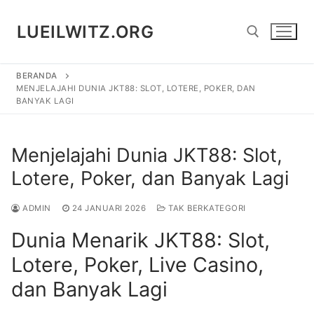
Lompat
ke
LUEILWITZ.ORG
konten
BERANDA
Cari:
MENJELAJAHI DUNIA JKT88: SLOT, LOTERE, POKER, DAN
BANYAK LAGI
Menjelajahi Dunia JKT88: Slot,
Lotere, Poker, dan Banyak Lagi
ADMIN
24 JANUARI 2026
TAK BERKATEGORI
Dunia Menarik JKT88: Slot,
Lotere, Poker, Live Casino,
dan Banyak Lagi