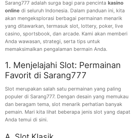
Sarang777 adalah surga bagi para pencinta
kasino
online
di seluruh Indonesia. Dalam panduan ini, kita
akan mengeksplorasi berbagai permainan menarik
yang ditawarkan, termasuk slot, lottery, poker, live
casino, sportsbook, dan arcade. Kami akan memberi
Anda wawasan, strategi, serta tips untuk
memaksimalkan pengalaman bermain Anda.
1. Menjelajahi Slot: Permainan
Favorit di Sarang777
Slot merupakan salah satu permainan yang paling
populer di Sarang777. Dengan desain yang memukau
dan beragam tema, slot menarik perhatian banyak
pemain. Mari kita lihat beberapa jenis slot yang dapat
Anda temui di sini.
A. Slot Klasik