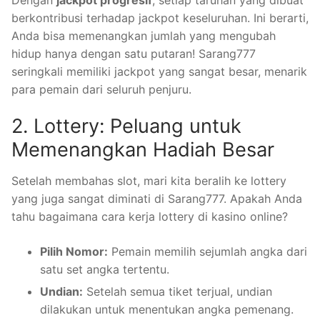
berkontribusi terhadap jackpot keseluruhan. Ini berarti,
Anda bisa memenangkan jumlah yang mengubah
hidup hanya dengan satu putaran! Sarang777
seringkali memiliki jackpot yang sangat besar, menarik
para pemain dari seluruh penjuru.
2. Lottery: Peluang untuk
Memenangkan Hadiah Besar
Setelah membahas slot, mari kita beralih ke lottery
yang juga sangat diminati di Sarang777. Apakah Anda
tahu bagaimana cara kerja lottery di kasino online?
Pilih Nomor:
Pemain memilih sejumlah angka dari
satu set angka tertentu.
Undian:
Setelah semua tiket terjual, undian
dilakukan untuk menentukan angka pemenang.