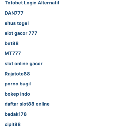
Totobet Login Alternatif
DAN777
situs togel
slot gacor 777
bet88
MT777
slot online gacor
Rajatoto88
porno bugil
bokep indo
daftar slot88 online
badak178
cipit88