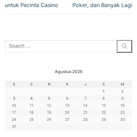
untuk Pecinta Casino
Poker, dan Banyak Lagi
Cari:
Agustus 2026
S
S
R
K
J
S
M
1
2
3
4
5
6
7
8
9
10
11
12
13
14
15
16
17
18
19
20
21
22
23
24
25
26
27
28
29
30
31