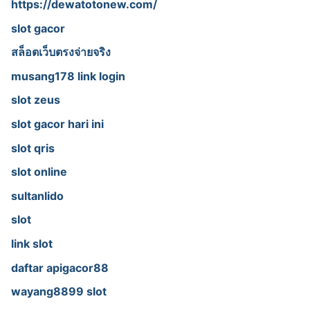
https://dewatotonew.com/
slot gacor
สล็อตเว็บตรงจ่ายจริง
musang178 link login
slot zeus
slot gacor hari ini
slot qris
slot online
sultanlido
slot
link slot
daftar apigacor88
wayang8899 slot