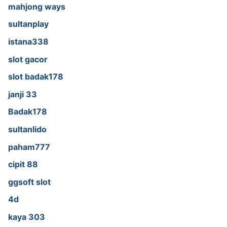
mahjong ways
sultanplay
istana338
slot gacor
slot badak178
janji 33
Badak178
sultanlido
paham777
cipit 88
ggsoft slot
4d
kaya 303