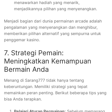
menawarkan hadiah yang menarik,
menjadikannya pilihan yang menyenangkan.
Menjadi bagian dari dunia permainan arcade adalah
pengalaman yang menyenangkan dan menghibur,
memberikan pilihan alternatif yang sempurna untuk
penggemar kasino.
7. Strategi Pemain:
Meningkatkan Kemampuan
Bermain Anda
Menang di Sarang777 tidak hanya tentang
keberuntungan. Memiliki strategi yang tepat
memainkan peran penting. Berikut beberapa tips yang
bisa Anda terapkan.
Pelajari Aturan Permainan:
Sebelum memasang