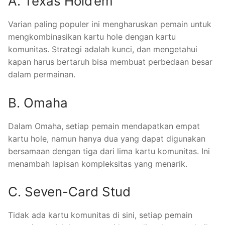
A. Texas Hold’em
Varian paling populer ini mengharuskan pemain untuk
mengkombinasikan kartu hole dengan kartu
komunitas. Strategi adalah kunci, dan mengetahui
kapan harus bertaruh bisa membuat perbedaan besar
dalam permainan.
B. Omaha
Dalam Omaha, setiap pemain mendapatkan empat
kartu hole, namun hanya dua yang dapat digunakan
bersamaan dengan tiga dari lima kartu komunitas. Ini
menambah lapisan kompleksitas yang menarik.
C. Seven-Card Stud
Tidak ada kartu komunitas di sini, setiap pemain