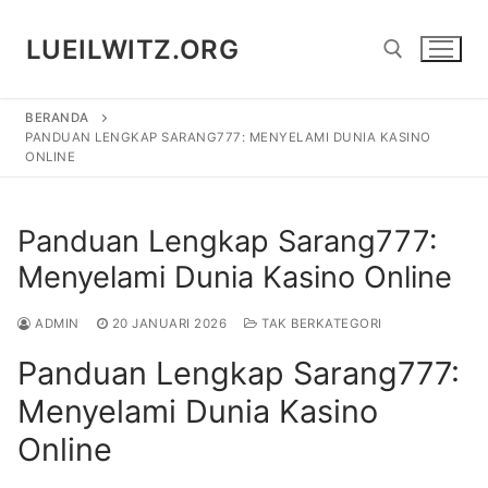
Lompat
ke
LUEILWITZ.ORG
konten
BERANDA
Cari:
PANDUAN LENGKAP SARANG777: MENYELAMI DUNIA KASINO
ONLINE
Panduan Lengkap Sarang777:
Menyelami Dunia Kasino Online
ADMIN
20 JANUARI 2026
TAK BERKATEGORI
Panduan Lengkap Sarang777:
Menyelami Dunia Kasino
Online