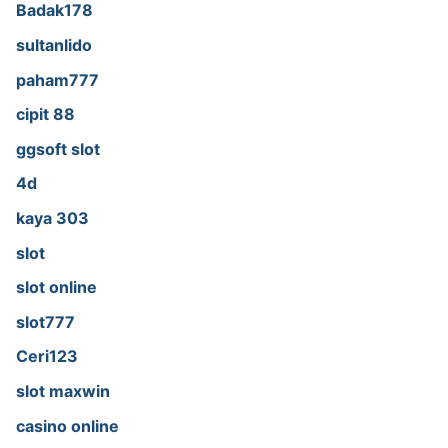
Badak178
sultanlido
paham777
cipit 88
ggsoft slot
4d
kaya 303
slot
slot online
slot777
Ceri123
slot maxwin
casino online