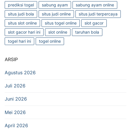
prediksi togel
sabung ayam
sabung ayam online
situs judi bola
situs judi online
situs judi terpercaya
situs slot online
situs togel online
slot gacor
slot gacor hari ini
slot online
taruhan bola
togel hari ini
togel online
ARSIP
Agustus 2026
Juli 2026
Juni 2026
Mei 2026
April 2026