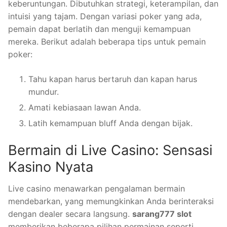
keberuntungan. Dibutuhkan strategi, keterampilan, dan
intuisi yang tajam. Dengan variasi poker yang ada,
pemain dapat berlatih dan menguji kemampuan
mereka. Berikut adalah beberapa tips untuk pemain
poker:
Tahu kapan harus bertaruh dan kapan harus
mundur.
Amati kebiasaan lawan Anda.
Latih kemampuan bluff Anda dengan bijak.
Bermain di Live Casino: Sensasi
Kasino Nyata
Live casino menawarkan pengalaman bermain
mendebarkan, yang memungkinkan Anda berinteraksi
dengan dealer secara langsung.
sarang777 slot
memberikan beberapa pilihan permainan seperti