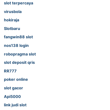
slot terpercaya
virusbola
hokiraja
Slotbaru
fangwin88 slot
nos138 login
robopragma slot
slot deposit qris
RR777
poker online
slot gacor
Api5000
link judi slot