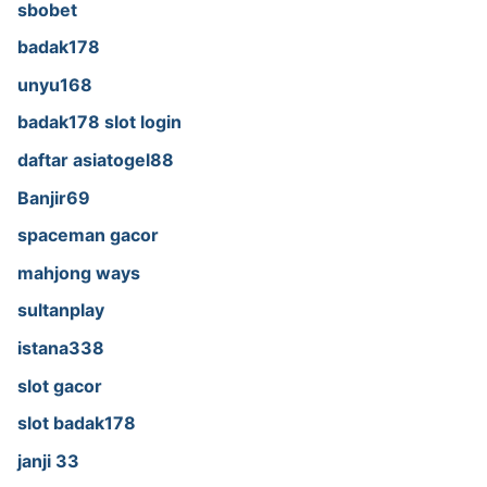
sbobet
badak178
unyu168
badak178 slot login
daftar asiatogel88
Banjir69
spaceman gacor
mahjong ways
sultanplay
istana338
slot gacor
slot badak178
janji 33