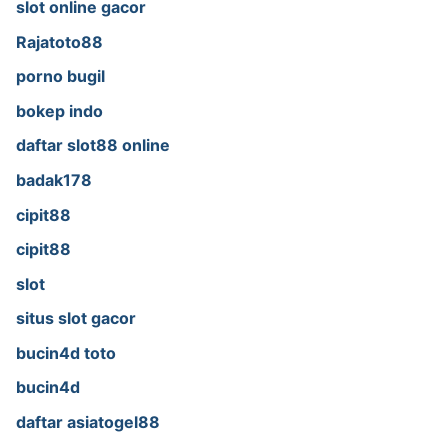
slot online gacor
Rajatoto88
porno bugil
bokep indo
daftar slot88 online
badak178
cipit88
cipit88
slot
situs slot gacor
bucin4d toto
bucin4d
daftar asiatogel88