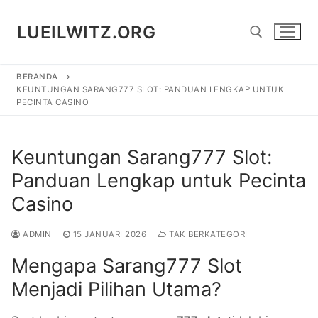
Lompat
ke
LUEILWITZ.ORG
konten
BERANDA
Cari:
KEUNTUNGAN SARANG777 SLOT: PANDUAN LENGKAP UNTUK
PECINTA CASINO
Keuntungan Sarang777 Slot:
Panduan Lengkap untuk Pecinta
Casino
ADMIN
15 JANUARI 2026
TAK BERKATEGORI
Mengapa Sarang777 Slot
Menjadi Pilihan Utama?