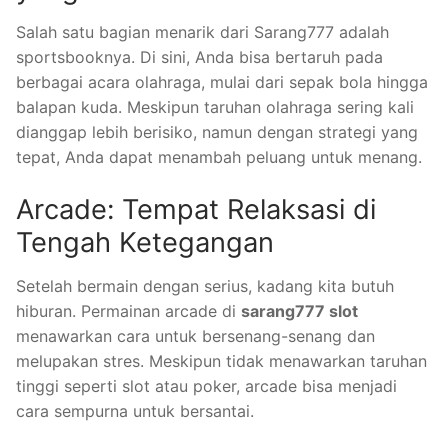
Salah satu bagian menarik dari Sarang777 adalah
sportsbooknya. Di sini, Anda bisa bertaruh pada
berbagai acara olahraga, mulai dari sepak bola hingga
balapan kuda. Meskipun taruhan olahraga sering kali
dianggap lebih berisiko, namun dengan strategi yang
tepat, Anda dapat menambah peluang untuk menang.
Arcade: Tempat Relaksasi di
Tengah Ketegangan
Setelah bermain dengan serius, kadang kita butuh
hiburan. Permainan arcade di
sarang777 slot
menawarkan cara untuk bersenang-senang dan
melupakan stres. Meskipun tidak menawarkan taruhan
tinggi seperti slot atau poker, arcade bisa menjadi
cara sempurna untuk bersantai.