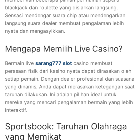
blackjack dan roulette yang disiarkan langsung.
Sensasi mendengar suara chip atau mendengarkan
langsung suara dealer membuat pengalaman lebih
nyata dan mengasyikkan.
Mengapa Memilih Live Casino?
Bermain live
sarang777 slot
casino membuat
perasaan fisik dari kasino nyata dapat dirasakan oleh
setiap pemain. Dengan dealer profesional dan suasana
yang dinamis, Anda dapat merasakan ketegangan saat
taruhan dilakukan. Ini adalah pilihan ideal untuk
mereka yang mencari pengalaman bermain yang lebih
interaktif.
Sportsbook: Taruhan Olahraga
yang Memikat