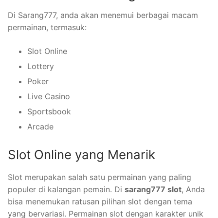
Di Sarang777, anda akan menemui berbagai macam
permainan, termasuk:
Slot Online
Lottery
Poker
Live Casino
Sportsbook
Arcade
Slot Online yang Menarik
Slot merupakan salah satu permainan yang paling
populer di kalangan pemain. Di
sarang777 slot
, Anda
bisa menemukan ratusan pilihan slot dengan tema
yang bervariasi. Permainan slot dengan karakter unik