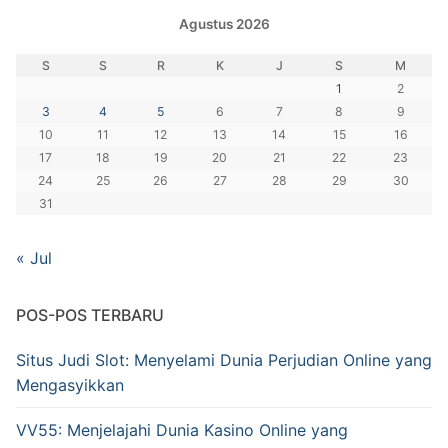
Agustus 2026
S
S
R
K
J
S
M
1
2
3
4
5
6
7
8
9
10
11
12
13
14
15
16
17
18
19
20
21
22
23
24
25
26
27
28
29
30
31
« Jul
POS-POS TERBARU
Situs Judi Slot: Menyelami Dunia Perjudian Online yang
Mengasyikkan
VV55: Menjelajahi Dunia Kasino Online yang