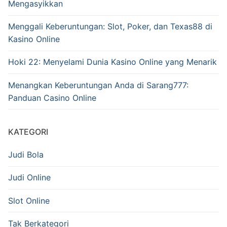
Mengasyikkan
Menggali Keberuntungan: Slot, Poker, dan Texas88 di
Kasino Online
Hoki 22: Menyelami Dunia Kasino Online yang Menarik
Menangkan Keberuntungan Anda di Sarang777:
Panduan Casino Online
KATEGORI
Judi Bola
Judi Online
Slot Online
Tak Berkategori