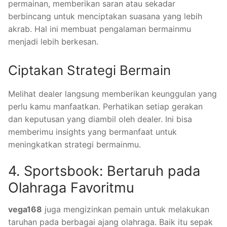
permainan, memberikan saran atau sekadar
berbincang untuk menciptakan suasana yang lebih
akrab. Hal ini membuat pengalaman bermainmu
menjadi lebih berkesan.
Ciptakan Strategi Bermain
Melihat dealer langsung memberikan keunggulan yang
perlu kamu manfaatkan. Perhatikan setiap gerakan
dan keputusan yang diambil oleh dealer. Ini bisa
memberimu insights yang bermanfaat untuk
meningkatkan strategi bermainmu.
4. Sportsbook: Bertaruh pada
Olahraga Favoritmu
vega168
juga mengizinkan pemain untuk melakukan
taruhan pada berbagai ajang olahraga. Baik itu sepak