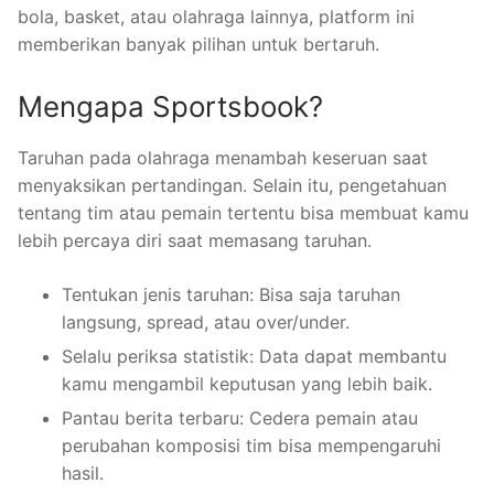
bola, basket, atau olahraga lainnya, platform ini
memberikan banyak pilihan untuk bertaruh.
Mengapa Sportsbook?
Taruhan pada olahraga menambah keseruan saat
menyaksikan pertandingan. Selain itu, pengetahuan
tentang tim atau pemain tertentu bisa membuat kamu
lebih percaya diri saat memasang taruhan.
Tentukan jenis taruhan: Bisa saja taruhan
langsung, spread, atau over/under.
Selalu periksa statistik: Data dapat membantu
kamu mengambil keputusan yang lebih baik.
Pantau berita terbaru: Cedera pemain atau
perubahan komposisi tim bisa mempengaruhi
hasil.