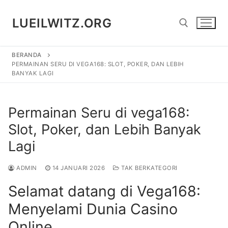
Lompat
ke
LUEILWITZ.ORG
konten
BERANDA
Cari:
PERMAINAN SERU DI VEGA168: SLOT, POKER, DAN LEBIH
BANYAK LAGI
Permainan Seru di vega168:
Slot, Poker, dan Lebih Banyak
Lagi
ADMIN
14 JANUARI 2026
TAK BERKATEGORI
Selamat datang di Vega168:
Menyelami Dunia Casino
Online