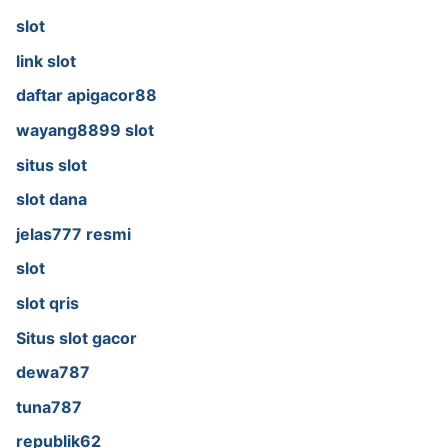
slot
link slot
daftar apigacor88
wayang8899 slot
situs slot
slot dana
jelas777 resmi
slot
slot qris
Situs slot gacor
dewa787
tuna787
republik62