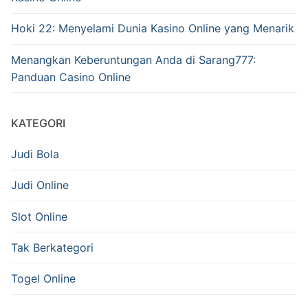
Hoki 22: Menyelami Dunia Kasino Online yang Menarik
Menangkan Keberuntungan Anda di Sarang777:
Panduan Casino Online
KATEGORI
Judi Bola
Judi Online
Slot Online
Tak Berkategori
Togel Online