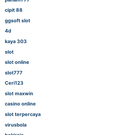
cipit 88
ggsoft slot
4d
kaya 303
slot
slot online
slot777
Ceri123
slot maxwin
casino online
slot terpercaya
virusbola