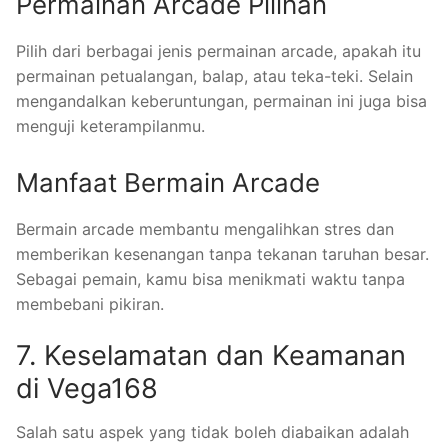
Permainan Arcade Pilihan
Pilih dari berbagai jenis permainan arcade, apakah itu
permainan petualangan, balap, atau teka-teki. Selain
mengandalkan keberuntungan, permainan ini juga bisa
menguji keterampilanmu.
Manfaat Bermain Arcade
Bermain arcade membantu mengalihkan stres dan
memberikan kesenangan tanpa tekanan taruhan besar.
Sebagai pemain, kamu bisa menikmati waktu tanpa
membebani pikiran.
7. Keselamatan dan Keamanan
di Vega168
Salah satu aspek yang tidak boleh diabaikan adalah