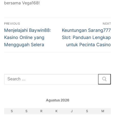
bersama Vega168!
Navigasi
PREVIOUS
NEXT
pos
Previous
Next
Menjelajahi Baywin88:
Keuntungan Sarang777
post:
post:
Kasino Online yang
Slot: Panduan Lengkap
Menggugah Selera
untuk Pecinta Casino
Cari:
Agustus 2026
S
S
R
K
J
S
M