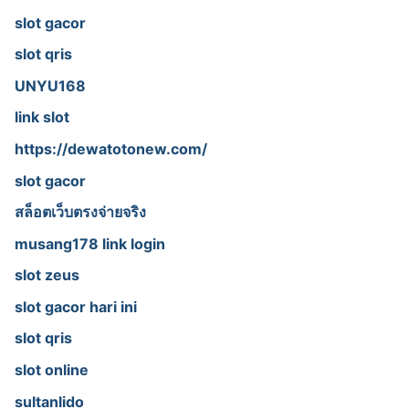
slot gacor
slot qris
UNYU168
link slot
https://dewatotonew.com/
slot gacor
สล็อตเว็บตรงจ่ายจริง
musang178 link login
slot zeus
slot gacor hari ini
slot qris
slot online
sultanlido