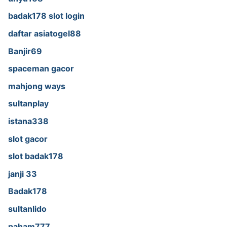
badak178 slot login
daftar asiatogel88
Banjir69
spaceman gacor
mahjong ways
sultanplay
istana338
slot gacor
slot badak178
janji 33
Badak178
sultanlido
paham777