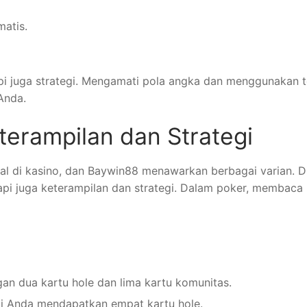
matis.
pi juga strategi. Mengamati pola angka dan menggunakan t
Anda.
terampilan dan Strategi
al di kasino, dan Baywin88 menawarkan berbagai varian. Di 
api juga keterampilan dan strategi. Dalam poker, membaca
gan dua kartu hole dan lima kartu komunitas.
pi Anda mendapatkan empat kartu hole.