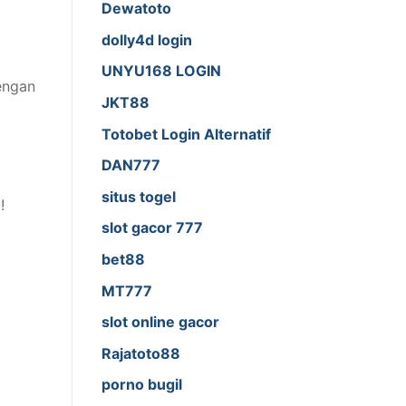
Dewatoto
dolly4d login
UNYU168 LOGIN
engan
JKT88
Totobet Login Alternatif
DAN777
situs togel
!
slot gacor 777
bet88
MT777
slot online gacor
Rajatoto88
porno bugil