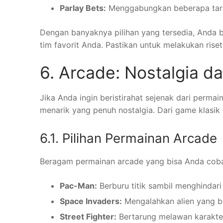
Parlay Bets:
Menggabungkan beberapa taru
Dengan banyaknya pilihan yang tersedia, Anda 
tim favorit Anda. Pastikan untuk melakukan ris
6. Arcade: Nostalgia d
Jika Anda ingin beristirahat sejenak dari perm
menarik yang penuh nostalgia. Dari game klasik 
6.1. Pilihan Permainan Arcade
Beragam permainan arcade yang bisa Anda coba
Pac-Man:
Berburu titik sambil menghindari
Space Invaders:
Mengalahkan alien yang b
Street Fighter:
Bertarung melawan karakter