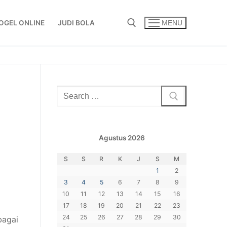
OGEL ONLINE
JUDI BOLA
MENU
Cari:
Cari:
Agustus 2026
S
S
R
K
J
S
M
1
2
3
4
5
6
7
8
9
10
11
12
13
14
15
16
17
18
19
20
21
22
23
24
25
26
27
28
29
30
bagai