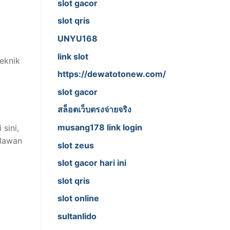
slot gacor
slot qris
UNYU168
link slot
eknik
https://dewatotonew.com/
slot gacor
สล็อตเว็บตรงจ่ายจริง
musang178 link login
sini,
 lawan
slot zeus
slot gacor hari ini
slot qris
slot online
sultanlido