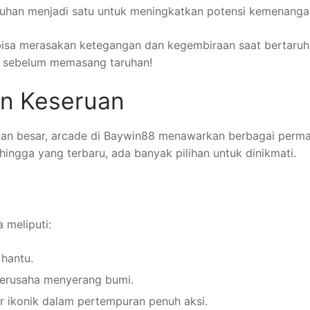
han menjadi satu untuk meningkatkan potensi kemenanga
bisa merasakan ketegangan dan kegembiraan saat bertaru
et sebelum memasang taruhan!
an Keseruan
ainan besar, arcade di Baywin88 menawarkan berbagai perm
hingga yang terbaru, ada banyak pilihan untuk dinikmati.
 meliputi:
 hantu.
erusaha menyerang bumi.
 ikonik dalam pertempuran penuh aksi.