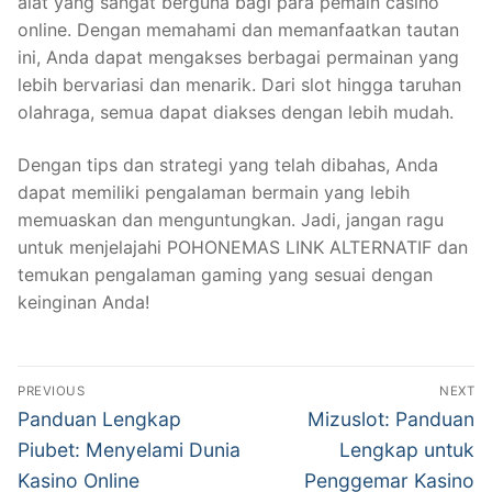
alat yang sangat berguna bagi para pemain casino
online. Dengan memahami dan memanfaatkan tautan
ini, Anda dapat mengakses berbagai permainan yang
lebih bervariasi dan menarik. Dari slot hingga taruhan
olahraga, semua dapat diakses dengan lebih mudah.
Dengan tips dan strategi yang telah dibahas, Anda
dapat memiliki pengalaman bermain yang lebih
memuaskan dan menguntungkan. Jadi, jangan ragu
untuk menjelajahi POHONEMAS LINK ALTERNATIF dan
temukan pengalaman gaming yang sesuai dengan
keinginan Anda!
Navigasi
PREVIOUS
NEXT
pos
Previous
Next
Panduan Lengkap
Mizuslot: Panduan
post:
post:
Piubet: Menyelami Dunia
Lengkap untuk
Kasino Online
Penggemar Kasino