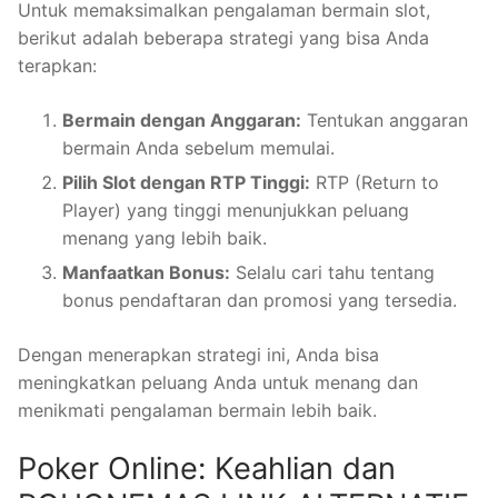
Untuk memaksimalkan pengalaman bermain slot,
berikut adalah beberapa strategi yang bisa Anda
terapkan:
Bermain dengan Anggaran:
Tentukan anggaran
bermain Anda sebelum memulai.
Pilih Slot dengan RTP Tinggi:
RTP (Return to
Player) yang tinggi menunjukkan peluang
menang yang lebih baik.
Manfaatkan Bonus:
Selalu cari tahu tentang
bonus pendaftaran dan promosi yang tersedia.
Dengan menerapkan strategi ini, Anda bisa
meningkatkan peluang Anda untuk menang dan
menikmati pengalaman bermain lebih baik.
Poker Online: Keahlian dan