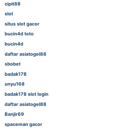
cipit88
slot
situs slot gacor
bucin4d toto
bucin4d
daftar asiatogel88
sbobet
badak178
unyu168
badak178 slot login
daftar asiatogel88
Banjir69
spaceman gacor