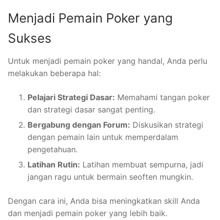
Menjadi Pemain Poker yang
Sukses
Untuk menjadi pemain poker yang handal, Anda perlu
melakukan beberapa hal:
Pelajari Strategi Dasar:
Memahami tangan poker
dan strategi dasar sangat penting.
Bergabung dengan Forum:
Diskusikan strategi
dengan pemain lain untuk memperdalam
pengetahuan.
Latihan Rutin:
Latihan membuat sempurna, jadi
jangan ragu untuk bermain seoften mungkin.
Dengan cara ini, Anda bisa meningkatkan skill Anda
dan menjadi pemain poker yang lebih baik.