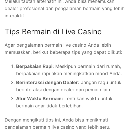
Melalui tautan alternatif ini, Anda bisa menemukan
dealer profesional dan pengalaman bermain yang lebih
interaktif.
Tips Bermain di Live Casino
Agar pengalaman bermain live casino Anda lebih
memuaskan, berikut beberapa tips yang dapat diikuti:
Berpakaian Rapi:
Meskipun bermain dari rumah,
berpakaian rapi akan meningkatkan mood Anda.
Berinteraksi dengan Dealer:
Jangan ragu untuk
berinteraksi dengan dealer dan pemain lain.
Atur Waktu Bermain:
Tentukan waktu untuk
bermain agar tidak berlebihan.
Dengan mengikuti tips ini, Anda bisa menikmati
pengalaman bermain live casino yang lebih seru.