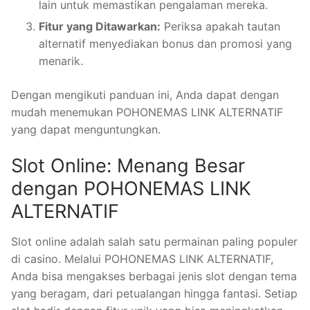
lain untuk memastikan pengalaman mereka.
Fitur yang Ditawarkan:
Periksa apakah tautan
alternatif menyediakan bonus dan promosi yang
menarik.
Dengan mengikuti panduan ini, Anda dapat dengan
mudah menemukan POHONEMAS LINK ALTERNATIF
yang dapat menguntungkan.
Slot Online: Menang Besar
dengan POHONEMAS LINK
ALTERNATIF
Slot online adalah salah satu permainan paling populer
di casino. Melalui POHONEMAS LINK ALTERNATIF,
Anda bisa mengakses berbagai jenis slot dengan tema
yang beragam, dari petualangan hingga fantasi. Setiap