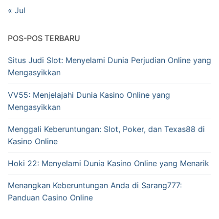
« Jul
POS-POS TERBARU
Situs Judi Slot: Menyelami Dunia Perjudian Online yang
Mengasyikkan
VV55: Menjelajahi Dunia Kasino Online yang
Mengasyikkan
Menggali Keberuntungan: Slot, Poker, dan Texas88 di
Kasino Online
Hoki 22: Menyelami Dunia Kasino Online yang Menarik
Menangkan Keberuntungan Anda di Sarang777:
Panduan Casino Online