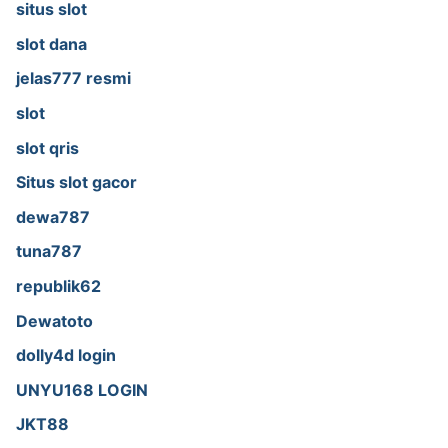
situs slot
slot dana
jelas777 resmi
slot
slot qris
Situs slot gacor
dewa787
tuna787
republik62
Dewatoto
dolly4d login
UNYU168 LOGIN
JKT88