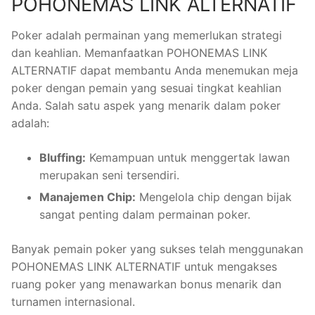
POHONEMAS LINK ALTERNATIF
Poker adalah permainan yang memerlukan strategi
dan keahlian. Memanfaatkan POHONEMAS LINK
ALTERNATIF dapat membantu Anda menemukan meja
poker dengan pemain yang sesuai tingkat keahlian
Anda. Salah satu aspek yang menarik dalam poker
adalah:
Bluffing:
Kemampuan untuk menggertak lawan
merupakan seni tersendiri.
Manajemen Chip:
Mengelola chip dengan bijak
sangat penting dalam permainan poker.
Banyak pemain poker yang sukses telah menggunakan
POHONEMAS LINK ALTERNATIF untuk mengakses
ruang poker yang menawarkan bonus menarik dan
turnamen internasional.