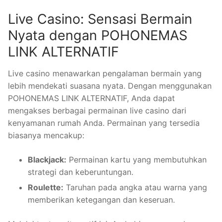
Live Casino: Sensasi Bermain
Nyata dengan POHONEMAS
LINK ALTERNATIF
Live casino menawarkan pengalaman bermain yang
lebih mendekati suasana nyata. Dengan menggunakan
POHONEMAS LINK ALTERNATIF, Anda dapat
mengakses berbagai permainan live casino dari
kenyamanan rumah Anda. Permainan yang tersedia
biasanya mencakup:
Blackjack:
Permainan kartu yang membutuhkan
strategi dan keberuntungan.
Roulette:
Taruhan pada angka atau warna yang
memberikan ketegangan dan keseruan.