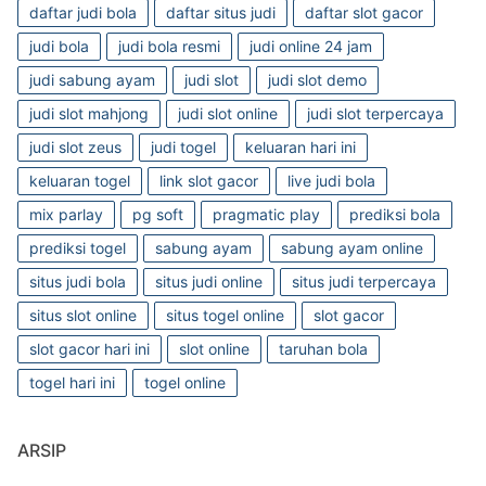
daftar judi bola
daftar situs judi
daftar slot gacor
judi bola
judi bola resmi
judi online 24 jam
judi sabung ayam
judi slot
judi slot demo
judi slot mahjong
judi slot online
judi slot terpercaya
judi slot zeus
judi togel
keluaran hari ini
keluaran togel
link slot gacor
live judi bola
mix parlay
pg soft
pragmatic play
prediksi bola
prediksi togel
sabung ayam
sabung ayam online
situs judi bola
situs judi online
situs judi terpercaya
situs slot online
situs togel online
slot gacor
slot gacor hari ini
slot online
taruhan bola
togel hari ini
togel online
ARSIP