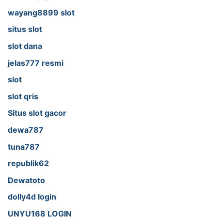
wayang8899 slot
situs slot
slot dana
jelas777 resmi
slot
slot qris
Situs slot gacor
dewa787
tuna787
republik62
Dewatoto
dolly4d login
UNYU168 LOGIN