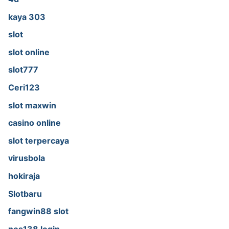
kaya 303
slot
slot online
slot777
Ceri123
slot maxwin
casino online
slot terpercaya
virusbola
hokiraja
Slotbaru
fangwin88 slot
nos138 login