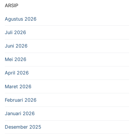
ARSIP
Agustus 2026
Juli 2026
Juni 2026
Mei 2026
April 2026
Maret 2026
Februari 2026
Januari 2026
Desember 2025