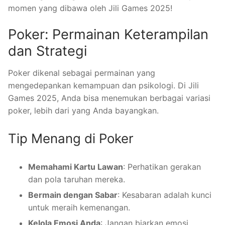
momen yang dibawa oleh Jili Games 2025!
Poker: Permainan Keterampilan
dan Strategi
Poker dikenal sebagai permainan yang
mengedepankan kemampuan dan psikologi. Di Jili
Games 2025, Anda bisa menemukan berbagai variasi
poker, lebih dari yang Anda bayangkan.
Tip Menang di Poker
Memahami Kartu Lawan
: Perhatikan gerakan
dan pola taruhan mereka.
Bermain dengan Sabar
: Kesabaran adalah kunci
untuk meraih kemenangan.
Kelola Emosi Anda
: Jangan biarkan emosi