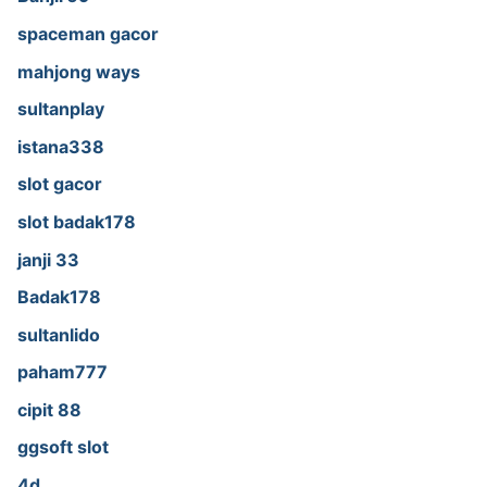
spaceman gacor
mahjong ways
sultanplay
istana338
slot gacor
slot badak178
janji 33
Badak178
sultanlido
paham777
cipit 88
ggsoft slot
4d