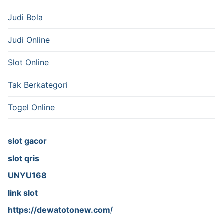
Judi Bola
Judi Online
Slot Online
Tak Berkategori
Togel Online
slot gacor
slot qris
UNYU168
link slot
https://dewatotonew.com/