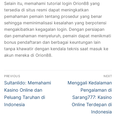
Selain itu, memahami tutorial login Orion88 yang
tersedia di situs resmi dapat meningkatkan
pemahaman pemain tentang prosedur yang benar
sehingga meminimalisasi kesalahan yang berpotensi
mengakibatkan kegagalan login. Dengan persiapan
dan pemahaman menyeluruh, pemain dapat menikmati
bonus pendaftaran dan berbagai keuntungan lain
tanpa khawatir dengan kendala teknis saat masuk ke
akun mereka di Orion88.
Navigasi
PREVIOUS
NEXT
pos
Previous
Next
Sultanlido: Memahami
Menggali Kedalaman
post:
post:
Kasino Online dan
Pengalaman di
Peluang Taruhan di
Sarang777: Kasino
Indonesia
Online Terdepan di
Indonesia