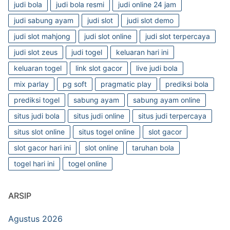
judi bola
judi bola resmi
judi online 24 jam
judi sabung ayam
judi slot
judi slot demo
judi slot mahjong
judi slot online
judi slot terpercaya
judi slot zeus
judi togel
keluaran hari ini
keluaran togel
link slot gacor
live judi bola
mix parlay
pg soft
pragmatic play
prediksi bola
prediksi togel
sabung ayam
sabung ayam online
situs judi bola
situs judi online
situs judi terpercaya
situs slot online
situs togel online
slot gacor
slot gacor hari ini
slot online
taruhan bola
togel hari ini
togel online
ARSIP
Agustus 2026