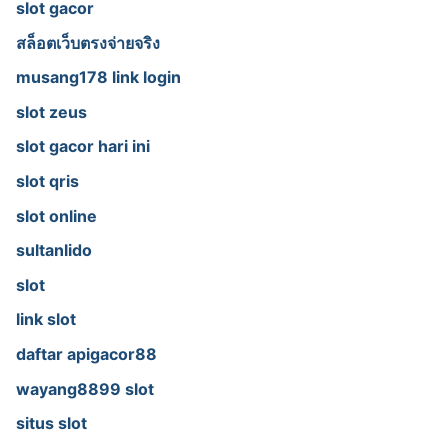
slot gacor
สล็อตเว็บตรงจ่ายจริง
musang178 link login
slot zeus
slot gacor hari ini
slot qris
slot online
sultanlido
slot
link slot
daftar apigacor88
wayang8899 slot
situs slot