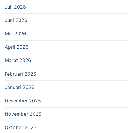
Juli 2026
Juni 2026
Mei 2026
April 2026
Maret 2026
Februari 2026
Januari 2026
Desember 2025
November 2025
Oktober 2025