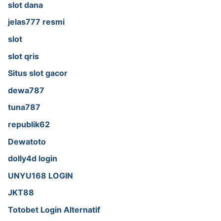
slot dana
jelas777 resmi
slot
slot qris
Situs slot gacor
dewa787
tuna787
republik62
Dewatoto
dolly4d login
UNYU168 LOGIN
JKT88
Totobet Login Alternatif