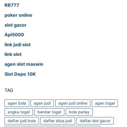
RR777
poker online
slot gacor
Api5000
link judi slot
link slot
agen slot maxwin
Slot Depo 10K
TAG
agen bola
agen judi
agen judi online
agen togel
angka togel
bandar togel
bola parlay
daftar judi bola
daftar situs judi
daftar slot gacor