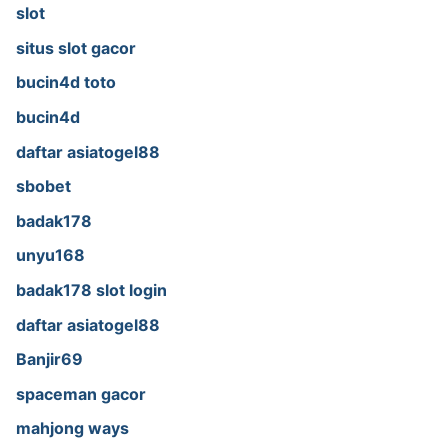
slot
situs slot gacor
bucin4d toto
bucin4d
daftar asiatogel88
sbobet
badak178
unyu168
badak178 slot login
daftar asiatogel88
Banjir69
spaceman gacor
mahjong ways