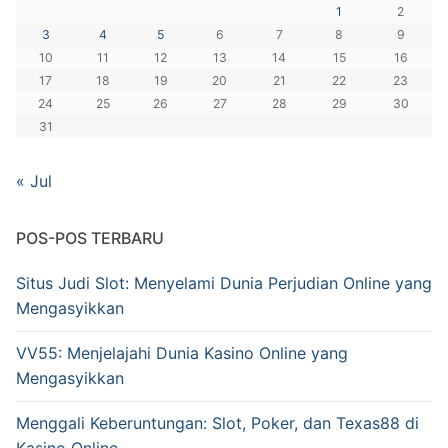
1
2
3
4
5
6
7
8
9
10
11
12
13
14
15
16
17
18
19
20
21
22
23
24
25
26
27
28
29
30
31
« Jul
POS-POS TERBARU
Situs Judi Slot: Menyelami Dunia Perjudian Online yang
Mengasyikkan
VV55: Menjelajahi Dunia Kasino Online yang
Mengasyikkan
Menggali Keberuntungan: Slot, Poker, dan Texas88 di