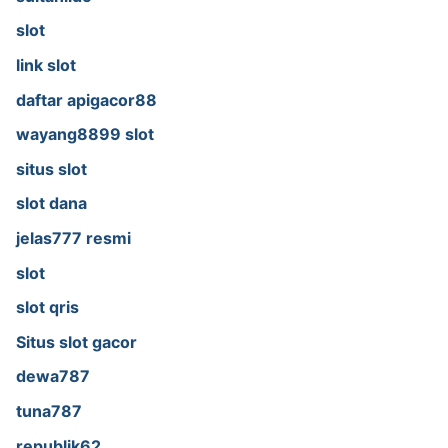
slot
link slot
daftar apigacor88
wayang8899 slot
situs slot
slot dana
jelas777 resmi
slot
slot qris
Situs slot gacor
dewa787
tuna787
republik62