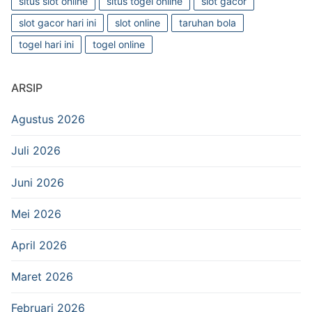
situs slot online
situs togel online
slot gacor
slot gacor hari ini
slot online
taruhan bola
togel hari ini
togel online
ARSIP
Agustus 2026
Juli 2026
Juni 2026
Mei 2026
April 2026
Maret 2026
Februari 2026