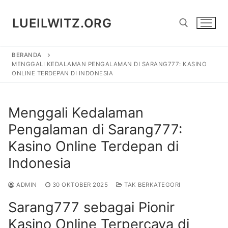
Lompat
ke
LUEILWITZ.ORG
konten
BERANDA
Cari:
MENGGALI KEDALAMAN PENGALAMAN DI SARANG777: KASINO
ONLINE TERDEPAN DI INDONESIA
Menggali Kedalaman
Pengalaman di Sarang777:
Kasino Online Terdepan di
Indonesia
ADMIN
30 OKTOBER 2025
TAK BERKATEGORI
Sarang777 sebagai Pionir
Kasino Online Terpercaya di