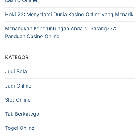
Kasino Online
Hoki 22: Menyelami Dunia Kasino Online yang Menarik
Menangkan Keberuntungan Anda di Sarang777:
Panduan Casino Online
KATEGORI
Judi Bola
Judi Online
Slot Online
Tak Berkategori
Togel Online