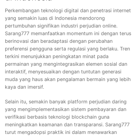
Perkembangan teknologi digital dan penetrasi internet
yang semakin luas di Indonesia mendorong
pertumbuhan signifikan industri perjudian online.
Sarang777 memanfaatkan momentum ini dengan terus
berinovasi dan beradaptasi dengan perubahan
preferensi pengguna serta regulasi yang berlaku. Tren
terkini menunjukkan peningkatan minat pada
permainan yang mengintegrasikan elemen sosial dan
interaktif, menyesuaikan dengan tuntutan generasi
muda yang haus akan pengalaman bermain yang lebih
kaya dan imersif.
Selain itu, semakin banyak platform perjudian daring
yang mengimplementasikan sistem pembayaran dan
verifikasi berbasis teknologi blockchain guna
meningkatkan keamanan dan transparansi. Sarang777
turut mengadopsi praktik ini dalam menawarkan