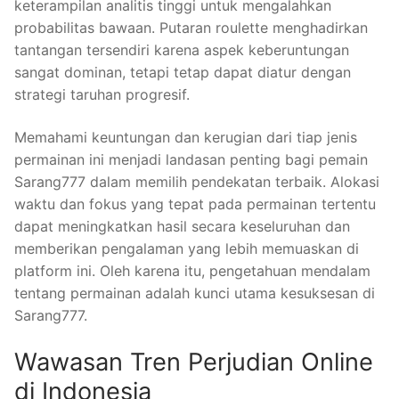
keterampilan analitis tinggi untuk mengalahkan
probabilitas bawaan. Putaran roulette menghadirkan
tantangan tersendiri karena aspek keberuntungan
sangat dominan, tetapi tetap dapat diatur dengan
strategi taruhan progresif.
Memahami keuntungan dan kerugian dari tiap jenis
permainan ini menjadi landasan penting bagi pemain
Sarang777 dalam memilih pendekatan terbaik. Alokasi
waktu dan fokus yang tepat pada permainan tertentu
dapat meningkatkan hasil secara keseluruhan dan
memberikan pengalaman yang lebih memuaskan di
platform ini. Oleh karena itu, pengetahuan mendalam
tentang permainan adalah kunci utama kesuksesan di
Sarang777.
Wawasan Tren Perjudian Online
di Indonesia