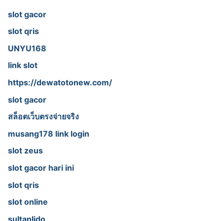
slot gacor
slot qris
UNYU168
link slot
https://dewatotonew.com/
slot gacor
สล็อตเว็บตรงจ่ายจริง
musang178 link login
slot zeus
slot gacor hari ini
slot qris
slot online
sultanlido