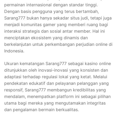
permainan internasional dengan standar tinggi.
Dengan basis pengguna yang terus bertambah,
Sarang777 bukan hanya sekadar situs judi, tetapi juga
menjadi komunitas gamer yang memberi ruang bagi
interaksi strategis dan sosial antar member. Hal ini
menciptakan ekosistem yang dinamis dan
berkelanjutan untuk perkembangan perjudian online di
Indonesia.
Ukuran kematangan Sarang777 sebagai kasino online
ditunjukkan oleh inovasi-inovasi yang konsisten dan
adaptasi terhadap regulasi lokal yang ketat. Melalui
pendekatan edukatif dan pelayanan pelanggan yang
responsif, Sarang777 membangun kredibilitas yang
mendalam, menempatkan platform ini sebagai pilihan
utama bagi mereka yang mengutamakan integritas
dan pengalaman bermain berkualitas.