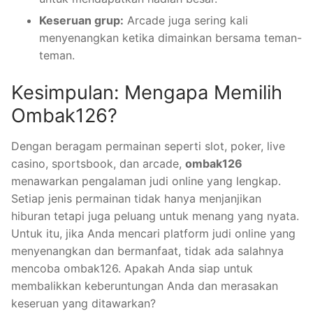
Keseruan grup:
Arcade juga sering kali
menyenangkan ketika dimainkan bersama teman-
teman.
Kesimpulan: Mengapa Memilih
Ombak126?
Dengan beragam permainan seperti slot, poker, live
casino, sportsbook, dan arcade,
ombak126
menawarkan pengalaman judi online yang lengkap.
Setiap jenis permainan tidak hanya menjanjikan
hiburan tetapi juga peluang untuk menang yang nyata.
Untuk itu, jika Anda mencari platform judi online yang
menyenangkan dan bermanfaat, tidak ada salahnya
mencoba ombak126. Apakah Anda siap untuk
membalikkan keberuntungan Anda dan merasakan
keseruan yang ditawarkan?