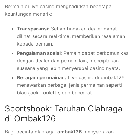
Bermain di live casino menghadirkan beberapa
keuntungan menarik:
Transparansi:
Setiap tindakan dealer dapat
dilihat secara real-time, memberikan rasa aman
kepada pemain.
Pengalaman sosial:
Pemain dapat berkomunikasi
dengan dealer dan pemain lain, menciptakan
suasana yang lebih menyerupai casino nyata.
Beragam permainan:
Live casino di ombak126
menawarkan berbagai jenis permainan seperti
blackjack, roulette, dan baccarat.
Sportsbook: Taruhan Olahraga
di Ombak126
Bagi pecinta olahraga,
ombak126
menyediakan