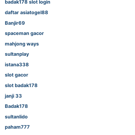
badak178 slot login
daftar asiatogel88
Banjir69
spaceman gacor
mahjong ways
sultanplay
istana338
slot gacor
slot badak178
janji 33
Badak178
sultanlido
paham777