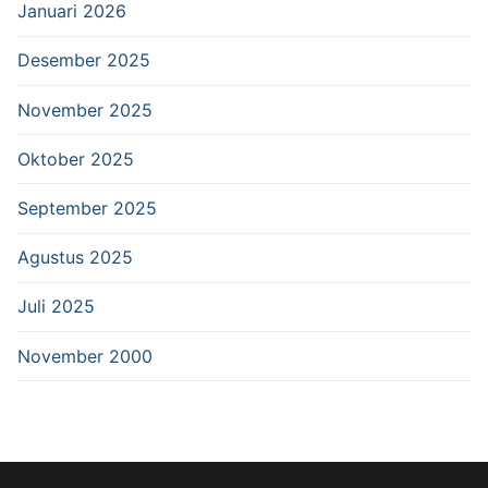
Januari 2026
Desember 2025
November 2025
Oktober 2025
September 2025
Agustus 2025
Juli 2025
November 2000