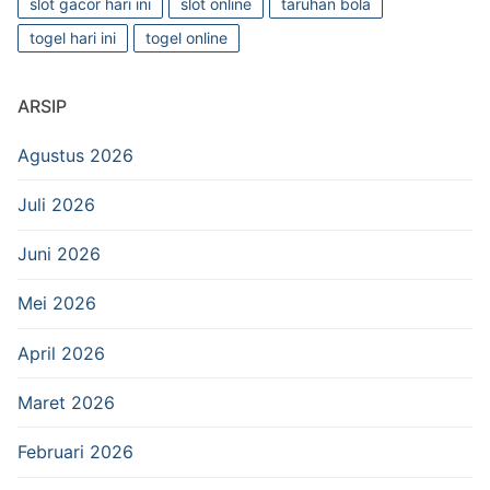
slot gacor hari ini
slot online
taruhan bola
togel hari ini
togel online
ARSIP
Agustus 2026
Juli 2026
Juni 2026
Mei 2026
April 2026
Maret 2026
Februari 2026