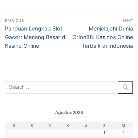
Navigasi
PREVIOUS
NEXT
pos
Previous
Next
Panduan Lengkap Slot
Menjelajahi Dunia
post:
post:
Gacor: Menang Besar di
Orion88: Kasinos Online
Kasino Online
Terbaik di Indonesia
Cari:
Agustus 2026
S
S
R
K
J
S
M
1
2