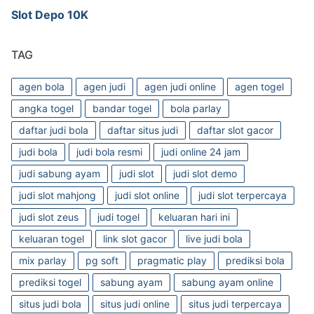
Slot Depo 10K
TAG
agen bola
agen judi
agen judi online
agen togel
angka togel
bandar togel
bola parlay
daftar judi bola
daftar situs judi
daftar slot gacor
judi bola
judi bola resmi
judi online 24 jam
judi sabung ayam
judi slot
judi slot demo
judi slot mahjong
judi slot online
judi slot terpercaya
judi slot zeus
judi togel
keluaran hari ini
keluaran togel
link slot gacor
live judi bola
mix parlay
pg soft
pragmatic play
prediksi bola
prediksi togel
sabung ayam
sabung ayam online
situs judi bola
situs judi online
situs judi terpercaya