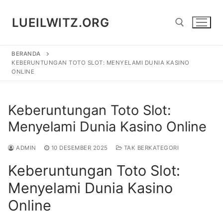
Lompat
ke
LUEILWITZ.ORG
konten
BERANDA
Cari:
KEBERUNTUNGAN TOTO SLOT: MENYELAMI DUNIA KASINO
ONLINE
Keberuntungan Toto Slot:
Menyelami Dunia Kasino Online
ADMIN
10 DESEMBER 2025
TAK BERKATEGORI
Keberuntungan Toto Slot:
Menyelami Dunia Kasino
Online