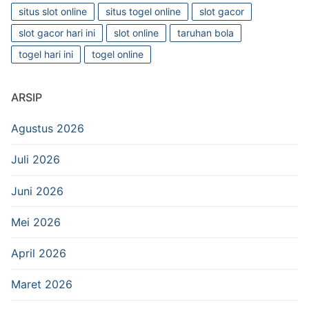
situs slot online
situs togel online
slot gacor
slot gacor hari ini
slot online
taruhan bola
togel hari ini
togel online
ARSIP
Agustus 2026
Juli 2026
Juni 2026
Mei 2026
April 2026
Maret 2026