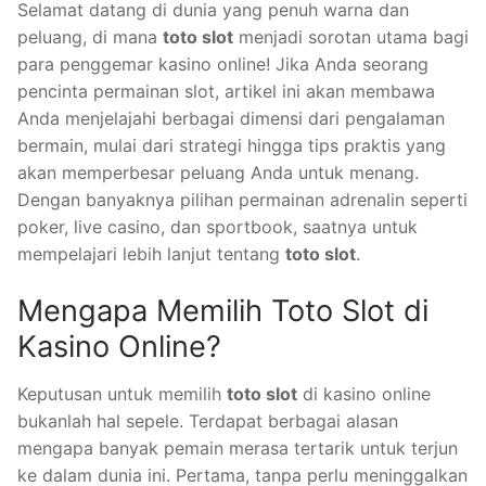
Selamat datang di dunia yang penuh warna dan
peluang, di mana
toto slot
menjadi sorotan utama bagi
para penggemar kasino online! Jika Anda seorang
pencinta permainan slot, artikel ini akan membawa
Anda menjelajahi berbagai dimensi dari pengalaman
bermain, mulai dari strategi hingga tips praktis yang
akan memperbesar peluang Anda untuk menang.
Dengan banyaknya pilihan permainan adrenalin seperti
poker, live casino, dan sportbook, saatnya untuk
mempelajari lebih lanjut tentang
toto slot
.
Mengapa Memilih Toto Slot di
Kasino Online?
Keputusan untuk memilih
toto slot
di kasino online
bukanlah hal sepele. Terdapat berbagai alasan
mengapa banyak pemain merasa tertarik untuk terjun
ke dalam dunia ini. Pertama, tanpa perlu meninggalkan