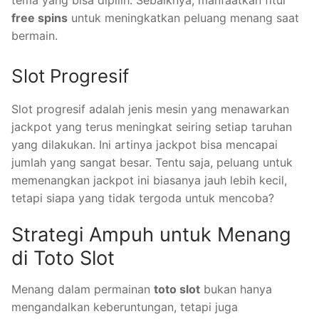
tema yang bisa dipilih. Sebaiknya, manfaatkan fitur
free spins
untuk meningkatkan peluang menang saat
bermain.
Slot Progresif
Slot progresif adalah jenis mesin yang menawarkan
jackpot yang terus meningkat seiring setiap taruhan
yang dilakukan. Ini artinya jackpot bisa mencapai
jumlah yang sangat besar. Tentu saja, peluang untuk
memenangkan jackpot ini biasanya jauh lebih kecil,
tetapi siapa yang tidak tergoda untuk mencoba?
Strategi Ampuh untuk Menang
di Toto Slot
Menang dalam permainan
toto slot
bukan hanya
mengandalkan keberuntungan, tetapi juga