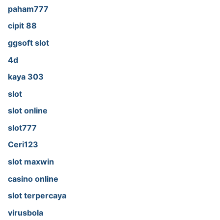
paham777
cipit 88
ggsoft slot
4d
kaya 303
slot
slot online
slot777
Ceri123
slot maxwin
casino online
slot terpercaya
virusbola