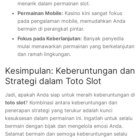
menarik dalam permainan slot.
Permainan Mobile:
Kasino kini sangat fokus
pada pengalaman mobile, memudahkan Anda
bermain di perangkat pintar.
Fokus pada Keberlanjutan:
Banyak penyedia
mulai menawarkan permainan yang berkelanjutan
dan ramah lingkungan.
Kesimpulan: Keberuntungan dan
Strategi dalam Toto Slot
Jadi, apakah Anda siap untuk meraih keberuntungan di
toto slot
? Kombinasi antara keberuntungan dan
penerapan strategi yang terukur adalah kunci
kesuksesan dalam permainan ini. Ingatlah untuk selalu
bermain dengan bijak dan mengelola emosi Anda.
Selamat bermain dan semoga keberuntungan selalu