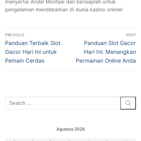
menyertai Anda! Montasi dan bersiaplah untuk
pengalaman mendebarkan di dunia kasino online!
Navigasi
PREVIOUS
NEXT
pos
Previous
Next
Panduan Terbaik Slot
Panduan Slot Gacor
post:
post:
Gacor Hari Ini untuk
Hari Ini: Menangkan
Pemain Cerdas
Permainan Online Anda
Cari:
Agustus 2026