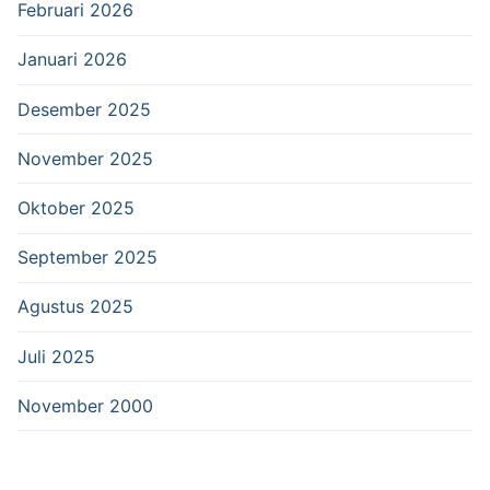
Februari 2026
Januari 2026
Desember 2025
November 2025
Oktober 2025
September 2025
Agustus 2025
Juli 2025
November 2000