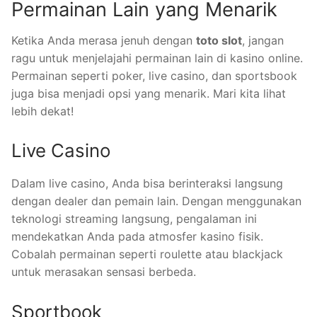
Permainan Lain yang Menarik
Ketika Anda merasa jenuh dengan
toto slot
, jangan
ragu untuk menjelajahi permainan lain di kasino online.
Permainan seperti poker, live casino, dan sportsbook
juga bisa menjadi opsi yang menarik. Mari kita lihat
lebih dekat!
Live Casino
Dalam live casino, Anda bisa berinteraksi langsung
dengan dealer dan pemain lain. Dengan menggunakan
teknologi streaming langsung, pengalaman ini
mendekatkan Anda pada atmosfer kasino fisik.
Cobalah permainan seperti roulette atau blackjack
untuk merasakan sensasi berbeda.
Sportbook