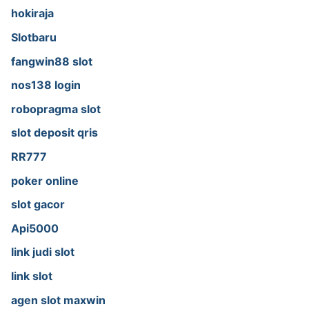
hokiraja
Slotbaru
fangwin88 slot
nos138 login
robopragma slot
slot deposit qris
RR777
poker online
slot gacor
Api5000
link judi slot
link slot
agen slot maxwin