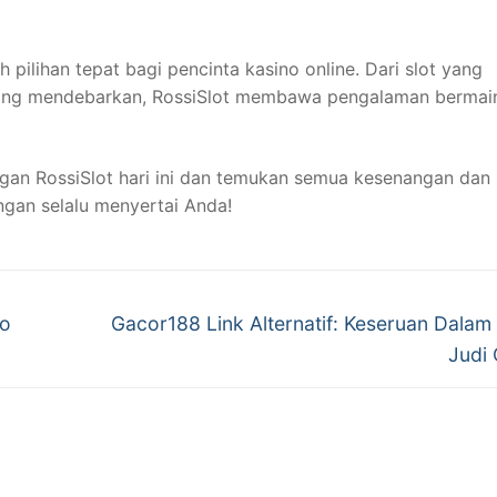
pilihan tepat bagi pencinta kasino online. Dari slot yang
yang mendebarkan, RossiSlot membawa pengalaman bermai
gan RossiSlot hari ini dan temukan semua kesenangan dan
gan selalu menyertai Anda!
Next
no
Gacor188 Link Alternatif: Keseruan Dalam
post:
Judi 