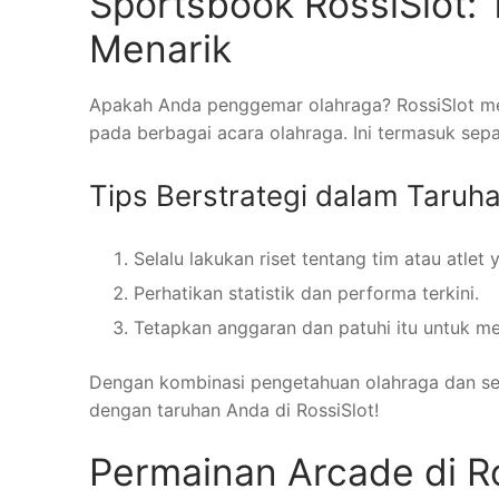
Sportsbook RossiSlot:
Menarik
Apakah Anda penggemar olahraga? RossiSlot m
pada berbagai acara olahraga. Ini termasuk sepak
Tips Berstrategi dalam Taruh
Selalu lakukan riset tentang tim atau atlet
Perhatikan statistik dan performa terkini.
Tetapkan anggaran dan patuhi itu untuk me
Dengan kombinasi pengetahuan olahraga dan se
dengan taruhan Anda di RossiSlot!
Permainan Arcade di Ro