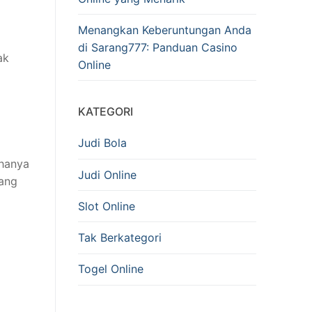
Menangkan Keberuntungan Anda
di Sarang777: Panduan Casino
ak
Online
KATEGORI
Judi Bola
 hanya
Judi Online
yang
Slot Online
Tak Berkategori
Togel Online