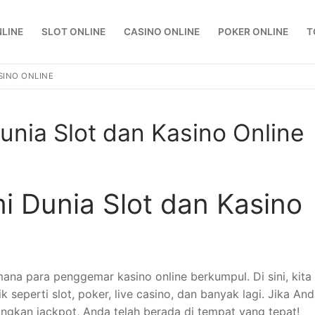
NLINE
SLOT ONLINE
CASINO ONLINE
POKER ONLINE
T
SINO ONLINE
unia Slot dan Kasino Online
i Dunia Slot dan Kasino
ana para penggemar kasino online berkumpul. Di sini, kita
seperti slot, poker, live casino, dan banyak lagi. Jika An
gkan jackpot, Anda telah berada di tempat yang tepat!