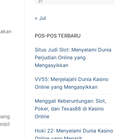
31
« Jul
 akan
POS-POS TERBARU
Situs Judi Slot: Menyelami Dunia
Perjudian Online yang
Mengasyikkan
VV55: Menjelajahi Dunia Kasino
Online yang Mengasyikkan
Menggali Keberuntungan: Slot,
Poker, dan Texas88 di Kasino
nang
Online
mbil
Hoki 22: Menyelami Dunia Kasino
Online yang Menarik