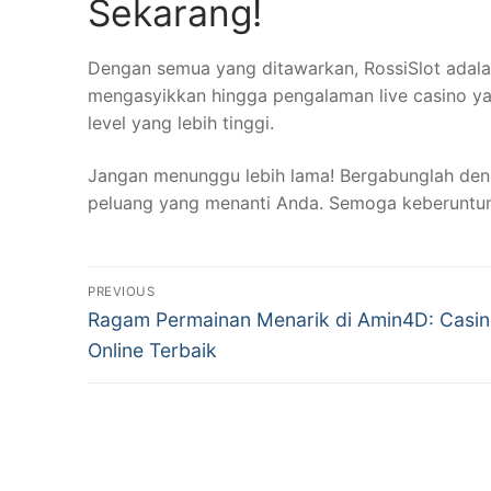
Sekarang!
Dengan semua yang ditawarkan, RossiSlot adalah 
mengasyikkan hingga pengalaman live casino 
level yang lebih tinggi.
Jangan menunggu lebih lama! Bergabunglah den
peluang yang menanti Anda. Semoga keberuntun
Navigasi
PREVIOUS
Previous
pos
Ragam Permainan Menarik di Amin4D: Casi
post:
Online Terbaik