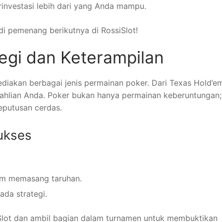
rinvestasi lebih dari yang Anda mampu.
i pemenang berikutnya di RossiSlot!
egi dan Keterampilan
diakan berbagai jenis permainan poker. Dari Texas Hold’e
ahlian Anda. Poker bukan hanya permainan keberuntungan; 
putusan cerdas.
ukses
lum memasang taruhan.
da strategi.
Slot dan ambil bagian dalam turnamen untuk membuktikan