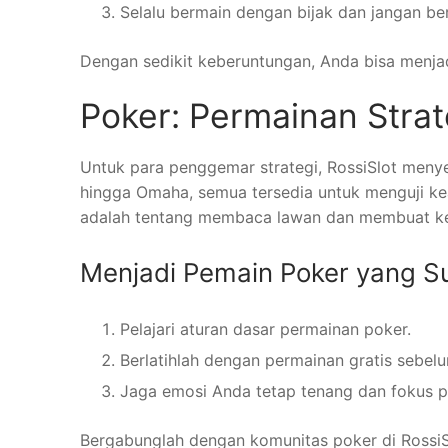
Selalu bermain dengan bijak dan jangan be
Dengan sedikit keberuntungan, Anda bisa menjad
Poker: Permainan Strat
Untuk para penggemar strategi, RossiSlot menye
hingga Omaha, semua tersedia untuk menguji ke
adalah tentang membaca lawan dan membuat ke
Menjadi Pemain Poker yang S
Pelajari aturan dasar permainan poker.
Berlatihlah dengan permainan gratis sebe
Jaga emosi Anda tetap tenang dan fokus pa
Bergabunglah dengan komunitas poker di Rossi