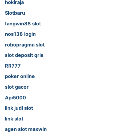
hokiraja
Slotbaru
fangwin88 slot
nos138 login
robopragma slot
slot deposit qris
RR777
poker online
slot gacor
Api5000
link judi slot
link slot
agen slot maxwin