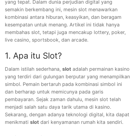
yang tepat. Dalam dunia perjudian digital yang
semakin berkembang ini, mesin slot menawarkan
kombinasi antara hiburan, keasyikan, dan beragam
kesempatan untuk menang. Artikel ini tidak hanya
membahas slot, tetapi juga mencakup lottery, poker,
live casino, sportsbook, dan arcade.
1. Apa itu Slot?
Dalam istilah sederhana,
slot
adalah permainan kasino
yang terdiri dari gulungan berputar yang menampilkan
simbol. Pemain bertaruh pada kombinasi simbol ini
dan berharap untuk memicunya pada garis
pembayaran. Sejak zaman dahulu, mesin slot telah
menjadi salah satu daya tarik utama di kasino.
Sekarang, dengan adanya teknologi digital, kita dapat
menikmati
slot
dari kenyamanan rumah kita sendiri.