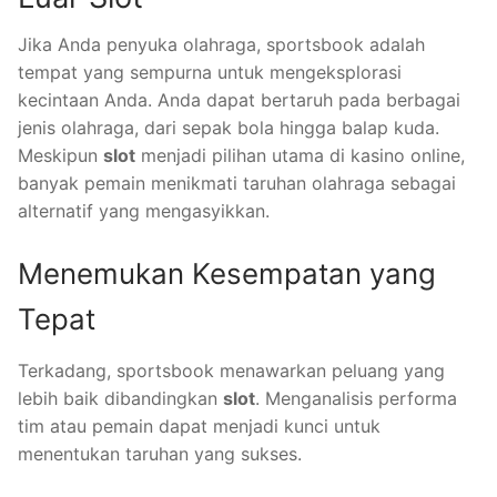
Jika Anda penyuka olahraga, sportsbook adalah
tempat yang sempurna untuk mengeksplorasi
kecintaan Anda. Anda dapat bertaruh pada berbagai
jenis olahraga, dari sepak bola hingga balap kuda.
Meskipun
slot
menjadi pilihan utama di kasino online,
banyak pemain menikmati taruhan olahraga sebagai
alternatif yang mengasyikkan.
Menemukan Kesempatan yang
Tepat
Terkadang, sportsbook menawarkan peluang yang
lebih baik dibandingkan
slot
. Menganalisis performa
tim atau pemain dapat menjadi kunci untuk
menentukan taruhan yang sukses.