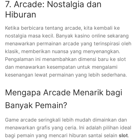
7. Arcade: Nostalgia dan
Hiburan
Ketika berbicara tentang arcade, kita kembali ke
nostalgia masa kecil. Banyak kasino online sekarang
menawarkan permainan arcade yang terinspirasi oleh
klasik, memberikan nuansa yang menyenangkan.
Pengalaman ini menambahkan dimensi baru ke slot
dan menawarkan kesempatan untuk mengalami
kesenangan lewat permainan yang lebih sederhana.
Mengapa Arcade Menarik bagi
Banyak Pemain?
Game arcade seringkali lebih mudah dimainkan dan
menawarkan grafis yang ceria. Ini adalah pilihan ideal
bagi pemain yang mencari hiburan santai selain
slot
.