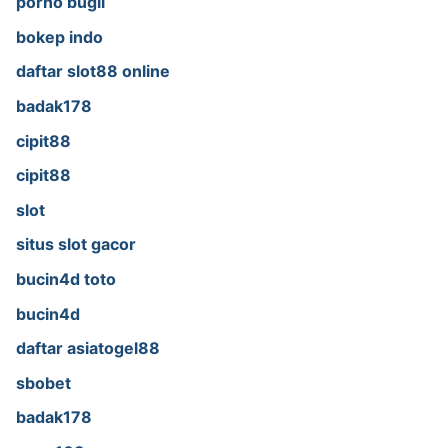
porno bugil
bokep indo
daftar slot88 online
badak178
cipit88
cipit88
slot
situs slot gacor
bucin4d toto
bucin4d
daftar asiatogel88
sbobet
badak178