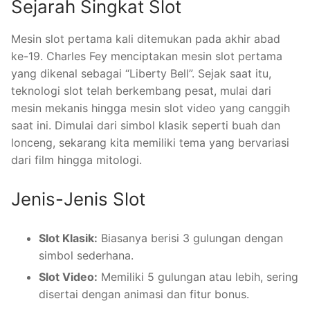
Sejarah Singkat Slot
Mesin slot pertama kali ditemukan pada akhir abad
ke-19. Charles Fey menciptakan mesin slot pertama
yang dikenal sebagai “Liberty Bell”. Sejak saat itu,
teknologi slot telah berkembang pesat, mulai dari
mesin mekanis hingga mesin slot video yang canggih
saat ini. Dimulai dari simbol klasik seperti buah dan
lonceng, sekarang kita memiliki tema yang bervariasi
dari film hingga mitologi.
Jenis-Jenis Slot
Slot Klasik:
Biasanya berisi 3 gulungan dengan
simbol sederhana.
Slot Video:
Memiliki 5 gulungan atau lebih, sering
disertai dengan animasi dan fitur bonus.