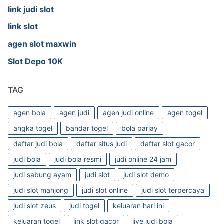
link judi slot
link slot
agen slot maxwin
Slot Depo 10K
TAG
agen bola
agen judi
agen judi online
agen togel
angka togel
bandar togel
bola parlay
daftar judi bola
daftar situs judi
daftar slot gacor
judi bola
judi bola resmi
judi online 24 jam
judi sabung ayam
judi slot
judi slot demo
judi slot mahjong
judi slot online
judi slot terpercaya
judi slot zeus
judi togel
keluaran hari ini
keluaran togel
link slot gacor
live judi bola