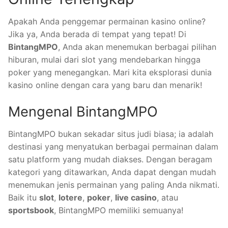
Apakah Anda penggemar permainan kasino online?
Jika ya, Anda berada di tempat yang tepat! Di
BintangMPO
, Anda akan menemukan berbagai pilihan
hiburan, mulai dari slot yang mendebarkan hingga
poker yang menegangkan. Mari kita eksplorasi dunia
kasino online dengan cara yang baru dan menarik!
Mengenal BintangMPO
BintangMPO bukan sekadar situs judi biasa; ia adalah
destinasi yang menyatukan berbagai permainan dalam
satu platform yang mudah diakses. Dengan beragam
kategori yang ditawarkan, Anda dapat dengan mudah
menemukan jenis permainan yang paling Anda nikmati.
Baik itu
slot
,
lotere
,
poker
,
live casino
, atau
sportsbook
, BintangMPO memiliki semuanya!