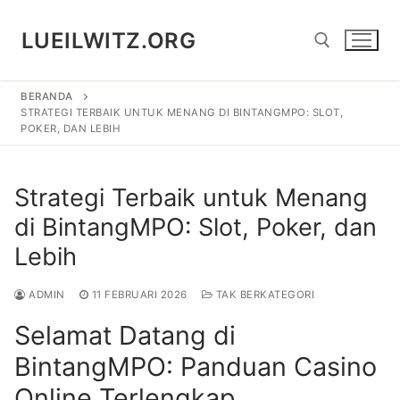
Lompat
ke
LUEILWITZ.ORG
konten
BERANDA
Cari:
STRATEGI TERBAIK UNTUK MENANG DI BINTANGMPO: SLOT,
POKER, DAN LEBIH
Strategi Terbaik untuk Menang
di BintangMPO: Slot, Poker, dan
Lebih
ADMIN
11 FEBRUARI 2026
TAK BERKATEGORI
Selamat Datang di
BintangMPO: Panduan Casino
Online Terlengkap