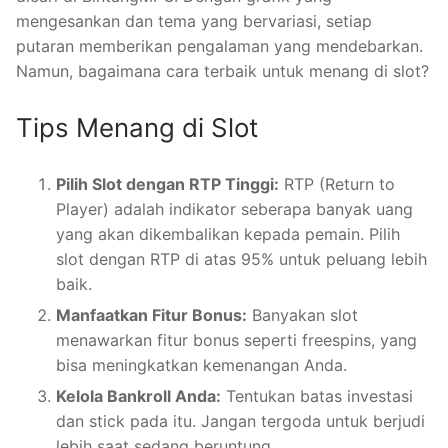
mengesankan dan tema yang bervariasi, setiap
putaran memberikan pengalaman yang mendebarkan.
Namun, bagaimana cara terbaik untuk menang di slot?
Tips Menang di Slot
Pilih Slot dengan RTP Tinggi:
RTP (Return to
Player) adalah indikator seberapa banyak uang
yang akan dikembalikan kepada pemain. Pilih
slot dengan RTP di atas 95% untuk peluang lebih
baik.
Manfaatkan Fitur Bonus:
Banyakan slot
menawarkan fitur bonus seperti freespins, yang
bisa meningkatkan kemenangan Anda.
Kelola Bankroll Anda:
Tentukan batas investasi
dan stick pada itu. Jangan tergoda untuk berjudi
lebih saat sedang beruntung.