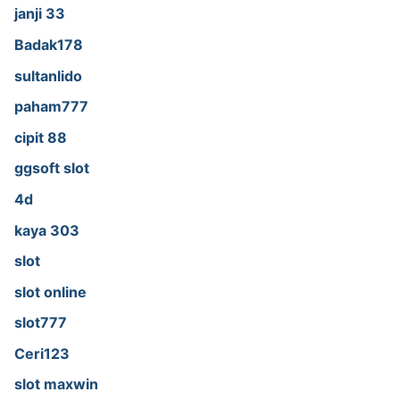
janji 33
Badak178
sultanlido
paham777
cipit 88
ggsoft slot
4d
kaya 303
slot
slot online
slot777
Ceri123
slot maxwin