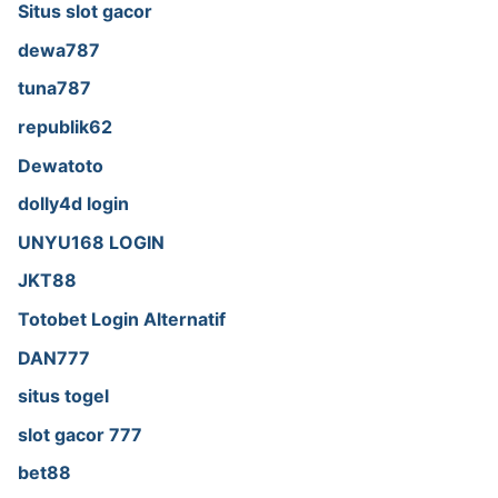
Situs slot gacor
dewa787
tuna787
republik62
Dewatoto
dolly4d login
UNYU168 LOGIN
JKT88
Totobet Login Alternatif
DAN777
situs togel
slot gacor 777
bet88