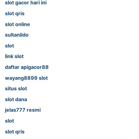
slot gacor hari ini
slot qris
slot online
sultanlido
slot
link slot
daftar apigacor88
wayang8899 slot
situs slot
slot dana
jelas777 resmi
slot
slot qris