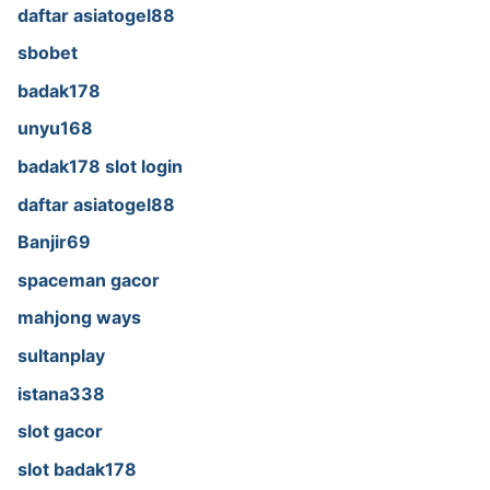
daftar asiatogel88
sbobet
badak178
unyu168
badak178 slot login
daftar asiatogel88
Banjir69
spaceman gacor
mahjong ways
sultanplay
istana338
slot gacor
slot badak178