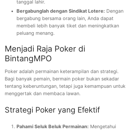
tanggal lahir.
Bergabunglah dengan Sindikat Lotere:
Dengan
bergabung bersama orang lain, Anda dapat
membeli lebih banyak tiket dan meningkatkan
peluang menang.
Menjadi Raja Poker di
BintangMPO
Poker adalah permainan keterampilan dan strategi.
Bagi banyak pemain, bermain poker bukan sekadar
tentang keberuntungan, tetapi juga kemampuan untuk
menggertak dan membaca lawan.
Strategi Poker yang Efektif
Pahami Seluk Beluk Permainan:
Mengetahui