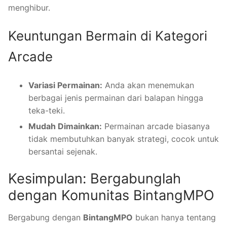
menghibur.
Keuntungan Bermain di Kategori
Arcade
Variasi Permainan:
Anda akan menemukan
berbagai jenis permainan dari balapan hingga
teka-teki.
Mudah Dimainkan:
Permainan arcade biasanya
tidak membutuhkan banyak strategi, cocok untuk
bersantai sejenak.
Kesimpulan: Bergabunglah
dengan Komunitas BintangMPO
Bergabung dengan
BintangMPO
bukan hanya tentang