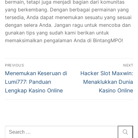
bermain, tetapi juga menjadi bagian dari komunitas
yang berkembang. Dengan berbagai permainan yang
tersedia, Anda dapat menemukan sesuatu yang sesuai
dengan selera Anda. Jangan ragu untuk mencoba dan
gunakan tips yang sudah kami berikan untuk
memaksimalkan pengalaman Anda di BintangMPO!
Navigasi
PREVIOUS
NEXT
pos
Previous
Next
Menemukan Keseruan di
Hacker Slot Maxwin:
post:
post:
Lumi777: Panduan
Menaklukkan Dunia
Lengkap Kasino Online
Kasino Online
Cari: