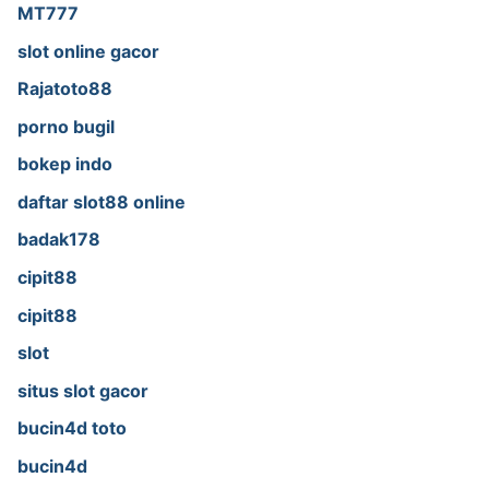
MT777
slot online gacor
Rajatoto88
porno bugil
bokep indo
daftar slot88 online
badak178
cipit88
cipit88
slot
situs slot gacor
bucin4d toto
bucin4d