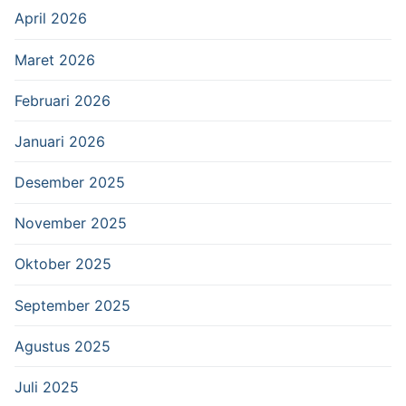
April 2026
Maret 2026
Februari 2026
Januari 2026
Desember 2025
November 2025
Oktober 2025
September 2025
Agustus 2025
Juli 2025