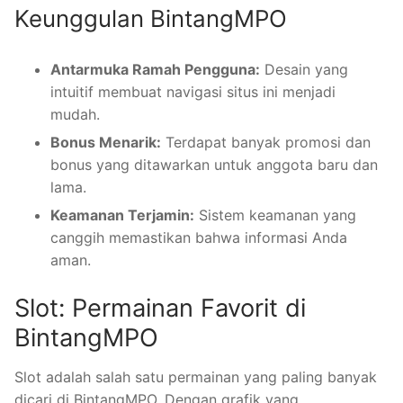
Keunggulan BintangMPO
Antarmuka Ramah Pengguna:
Desain yang
intuitif membuat navigasi situs ini menjadi
mudah.
Bonus Menarik:
Terdapat banyak promosi dan
bonus yang ditawarkan untuk anggota baru dan
lama.
Keamanan Terjamin:
Sistem keamanan yang
canggih memastikan bahwa informasi Anda
aman.
Slot: Permainan Favorit di
BintangMPO
Slot adalah salah satu permainan yang paling banyak
dicari di BintangMPO. Dengan grafik yang