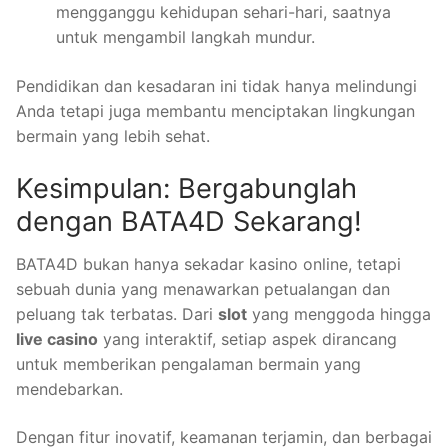
mengganggu kehidupan sehari-hari, saatnya
untuk mengambil langkah mundur.
Pendidikan dan kesadaran ini tidak hanya melindungi
Anda tetapi juga membantu menciptakan lingkungan
bermain yang lebih sehat.
Kesimpulan: Bergabunglah
dengan BATA4D Sekarang!
BATA4D bukan hanya sekadar kasino online, tetapi
sebuah dunia yang menawarkan petualangan dan
peluang tak terbatas. Dari
slot
yang menggoda hingga
live casino
yang interaktif, setiap aspek dirancang
untuk memberikan pengalaman bermain yang
mendebarkan.
Dengan fitur inovatif, keamanan terjamin, dan berbagai