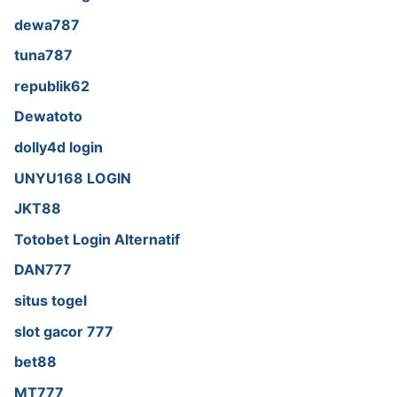
dewa787
tuna787
republik62
Dewatoto
dolly4d login
UNYU168 LOGIN
JKT88
Totobet Login Alternatif
DAN777
situs togel
slot gacor 777
bet88
MT777