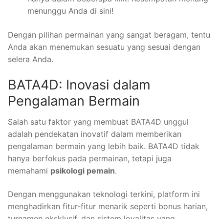
menunggu Anda di sini!
Dengan pilihan permainan yang sangat beragam, tentu
Anda akan menemukan sesuatu yang sesuai dengan
selera Anda.
BATA4D: Inovasi dalam
Pengalaman Bermain
Salah satu faktor yang membuat BATA4D unggul
adalah pendekatan inovatif dalam memberikan
pengalaman bermain yang lebih baik. BATA4D tidak
hanya berfokus pada permainan, tetapi juga
memahami
psikologi pemain
.
Dengan menggunakan teknologi terkini, platform ini
menghadirkan fitur-fitur menarik seperti bonus harian,
turnamen eksklusif, dan sistem loyalitas yang