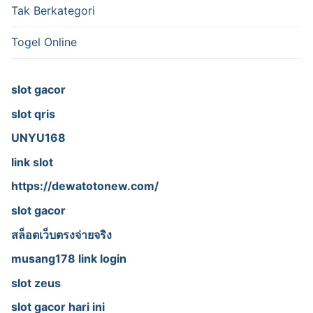
Tak Berkategori
Togel Online
slot gacor
slot qris
UNYU168
link slot
https://dewatotonew.com/
slot gacor
สล็อตเว็บตรงจ่ายจริง
musang178 link login
slot zeus
slot gacor hari ini