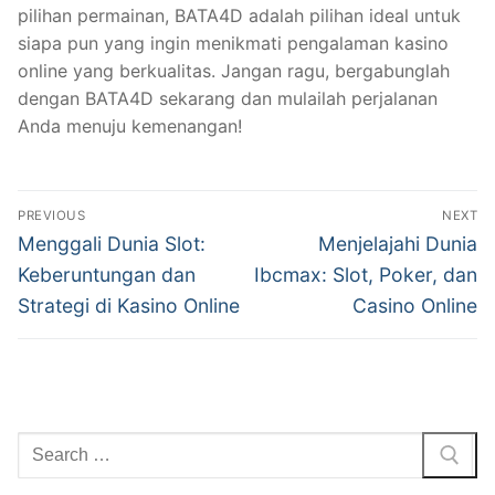
pilihan permainan, BATA4D adalah pilihan ideal untuk
siapa pun yang ingin menikmati pengalaman kasino
online yang berkualitas. Jangan ragu, bergabunglah
dengan BATA4D sekarang dan mulailah perjalanan
Anda menuju kemenangan!
Navigasi
PREVIOUS
NEXT
pos
Previous
Next
Menggali Dunia Slot:
Menjelajahi Dunia
post:
post:
Keberuntungan dan
Ibcmax: Slot, Poker, dan
Strategi di Kasino Online
Casino Online
Cari: