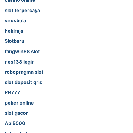
slot terpercaya
virusbola
hokiraja
Slotbaru
fangwin88 slot
nos138 login
robopragma slot
slot deposit qris
RR777
poker online
slot gacor
Api5000