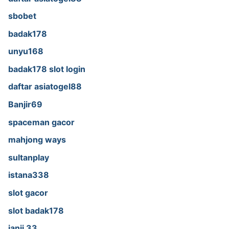
sbobet
badak178
unyu168
badak178 slot login
daftar asiatogel88
Banjir69
spaceman gacor
mahjong ways
sultanplay
istana338
slot gacor
slot badak178
janji 33