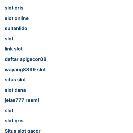
slot qris
slot online
sultanlido
slot
link slot
daftar apigacor88
wayang8899 slot
situs slot
slot dana
jelas777 resmi
slot
slot qris
Situs slot gacor