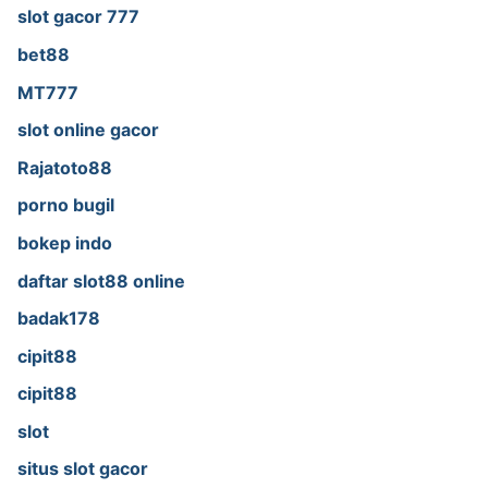
slot gacor 777
bet88
MT777
slot online gacor
Rajatoto88
porno bugil
bokep indo
daftar slot88 online
badak178
cipit88
cipit88
slot
situs slot gacor