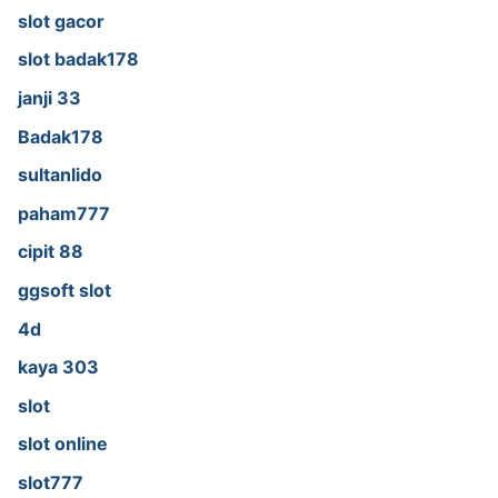
slot gacor
slot badak178
janji 33
Badak178
sultanlido
paham777
cipit 88
ggsoft slot
4d
kaya 303
slot
slot online
slot777