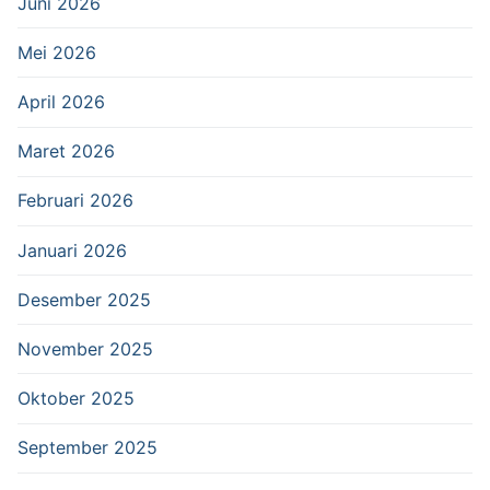
Juni 2026
Mei 2026
April 2026
Maret 2026
Februari 2026
Januari 2026
Desember 2025
November 2025
Oktober 2025
September 2025