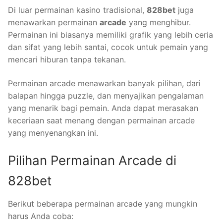
Di luar permainan kasino tradisional,
828bet
juga
menawarkan permainan
arcade
yang menghibur.
Permainan ini biasanya memiliki grafik yang lebih ceria
dan sifat yang lebih santai, cocok untuk pemain yang
mencari hiburan tanpa tekanan.
Permainan arcade menawarkan banyak pilihan, dari
balapan hingga puzzle, dan menyajikan pengalaman
yang menarik bagi pemain. Anda dapat merasakan
keceriaan saat menang dengan permainan arcade
yang menyenangkan ini.
Pilihan Permainan Arcade di
828bet
Berikut beberapa permainan arcade yang mungkin
harus Anda coba: