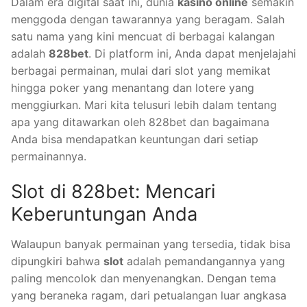
Dalam era digital saat ini, dunia
kasino online
semakin
menggoda dengan tawarannya yang beragam. Salah
satu nama yang kini mencuat di berbagai kalangan
adalah
828bet
. Di platform ini, Anda dapat menjelajahi
berbagai permainan, mulai dari slot yang memikat
hingga poker yang menantang dan lotere yang
menggiurkan. Mari kita telusuri lebih dalam tentang
apa yang ditawarkan oleh 828bet dan bagaimana
Anda bisa mendapatkan keuntungan dari setiap
permainannya.
Slot di 828bet: Mencari
Keberuntungan Anda
Walaupun banyak permainan yang tersedia, tidak bisa
dipungkiri bahwa
slot
adalah pemandangannya yang
paling mencolok dan menyenangkan. Dengan tema
yang beraneka ragam, dari petualangan luar angkasa