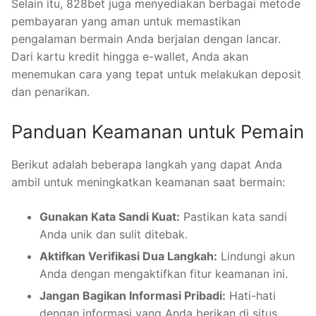
Selain itu, 828bet juga menyediakan berbagai metode
pembayaran yang aman untuk memastikan
pengalaman bermain Anda berjalan dengan lancar.
Dari kartu kredit hingga e-wallet, Anda akan
menemukan cara yang tepat untuk melakukan deposit
dan penarikan.
Panduan Keamanan untuk Pemain
Berikut adalah beberapa langkah yang dapat Anda
ambil untuk meningkatkan keamanan saat bermain:
Gunakan Kata Sandi Kuat:
Pastikan kata sandi
Anda unik dan sulit ditebak.
Aktifkan Verifikasi Dua Langkah:
Lindungi akun
Anda dengan mengaktifkan fitur keamanan ini.
Jangan Bagikan Informasi Pribadi:
Hati-hati
dengan informasi yang Anda berikan di situs.