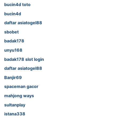
bucin4d toto
bucin4d
daftar asiatogel88
sbobet
badak178
unyu168
badak178 slot login
daftar asiatogel88
Banjir69
spaceman gacor
mahjong ways
sultanplay
istana338