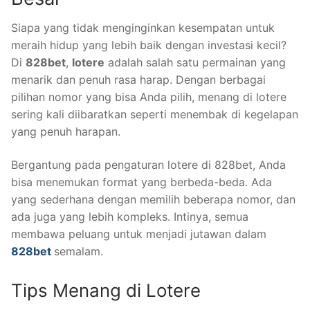
Siapa yang tidak menginginkan kesempatan untuk
meraih hidup yang lebih baik dengan investasi kecil?
Di
828bet
,
lotere
adalah salah satu permainan yang
menarik dan penuh rasa harap. Dengan berbagai
pilihan nomor yang bisa Anda pilih, menang di lotere
sering kali diibaratkan seperti menembak di kegelapan
yang penuh harapan.
Bergantung pada pengaturan lotere di 828bet, Anda
bisa menemukan format yang berbeda-beda. Ada
yang sederhana dengan memilih beberapa nomor, dan
ada juga yang lebih kompleks. Intinya, semua
membawa peluang untuk menjadi jutawan dalam
828bet
semalam.
Tips Menang di Lotere