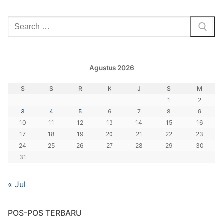
Cari:
Agustus 2026
S
S
R
K
J
S
M
1
2
3
4
5
6
7
8
9
10
11
12
13
14
15
16
17
18
19
20
21
22
23
24
25
26
27
28
29
30
31
« Jul
POS-POS TERBARU