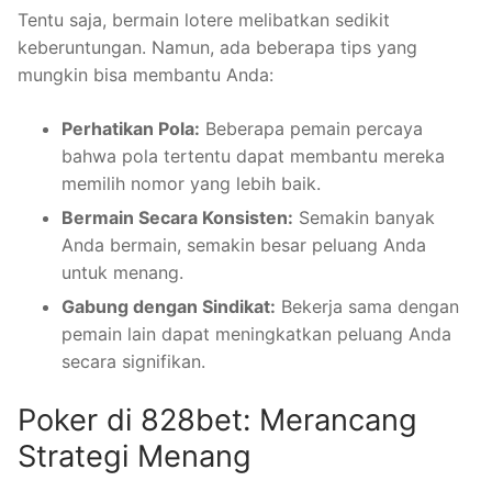
Tentu saja, bermain lotere melibatkan sedikit
keberuntungan. Namun, ada beberapa tips yang
mungkin bisa membantu Anda:
Perhatikan Pola:
Beberapa pemain percaya
bahwa pola tertentu dapat membantu mereka
memilih nomor yang lebih baik.
Bermain Secara Konsisten:
Semakin banyak
Anda bermain, semakin besar peluang Anda
untuk menang.
Gabung dengan Sindikat:
Bekerja sama dengan
pemain lain dapat meningkatkan peluang Anda
secara signifikan.
Poker di 828bet: Merancang
Strategi Menang