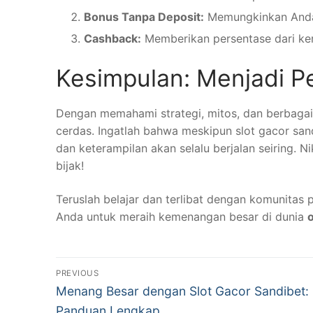
Bonus Tanpa Deposit:
Memungkinkan Anda
Cashback:
Memberikan persentase dari ke
Kesimpulan: Menjadi P
Dengan memahami strategi, mitos, dan berbagai
cerdas. Ingatlah bahwa meskipun slot gacor s
dan keterampilan akan selalu berjalan seiring. 
bijak!
Teruslah belajar dan terlibat dengan komunitas 
Anda untuk meraih kemenangan besar di dunia
o
Navigasi
PREVIOUS
Previous
pos
Menang Besar dengan Slot Gacor Sandibet:
post:
Panduan Lengkap