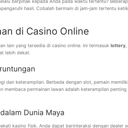
lalu berpihak kepada Anda pada waktu tertentu? Bebera
ngaruhi hasil. Cobalah bermain di jam-jam tertentu ketik
an di Casino Online
an lain yang tersedia di casino online. Ini termasuk
lottery
,
hat lebih dekat.
eruntungan
i dan keterampilan. Berbeda dengan slot, pemain memiliki
an membaca permainan lawan adalah keterampilan penting
a dalam Dunia Maya
ti kasino fisik. Anda dapat berinteraksi dengan dealer s