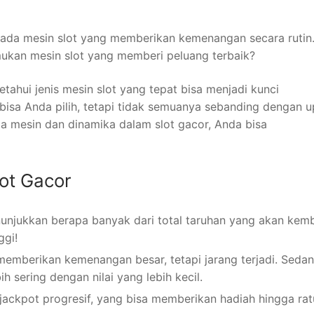
 pada mesin slot yang memberikan kemenangan secara rutin
kan mesin slot yang memberi peluang terbaik?
tahui jenis mesin slot yang tepat bisa menjadi kunci
bisa Anda pilih, tetapi tidak semuanya sebanding dengan 
 mesin dan dinamika dalam slot gacor, Anda bisa
ot Gacor
unjukkan berapa banyak dari total taruhan yang akan kemb
ggi!
 memberikan kemenangan besar, tetapi jarang terjadi. Seda
 sering dengan nilai yang lebih kecil.
 jackpot progresif, yang bisa memberikan hadiah hingga ra