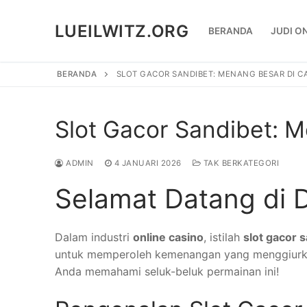
Lompat
ke
LUEILWITZ.ORG
BERANDA
JUDI O
konten
BERANDA
SLOT GACOR SANDIBET: MENANG BESAR DI C
Slot Gacor Sandibet: M
ADMIN
4 JANUARI 2026
TAK BERKATEGORI
Selamat Datang di D
Dalam industri
online casino
, istilah
slot gacor 
untuk memperoleh kemenangan yang menggiurkan.
Anda memahami seluk-beluk permainan ini!