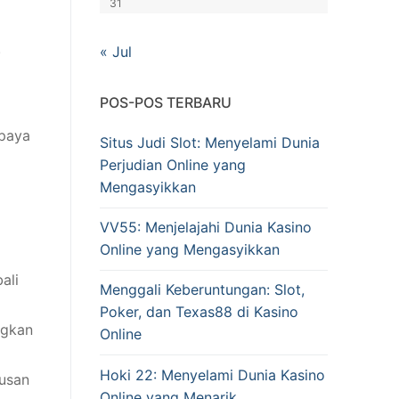
31
.
« Jul
POS-POS TERBARU
upaya
Situs Judi Slot: Menyelami Dunia
Perjudian Online yang
Mengasyikkan
VV55: Menjelajahi Dunia Kasino
Online yang Mengasyikkan
ali
Menggali Keberuntungan: Slot,
Poker, dan Texas88 di Kasino
ngkan
Online
Hoki 22: Menyelami Dunia Kasino
tusan
Online yang Menarik