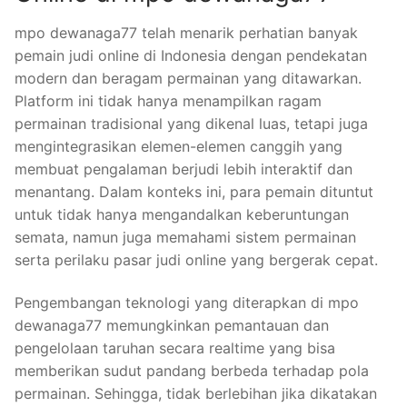
mpo dewanaga77 telah menarik perhatian banyak
pemain judi online di Indonesia dengan pendekatan
modern dan beragam permainan yang ditawarkan.
Platform ini tidak hanya menampilkan ragam
permainan tradisional yang dikenal luas, tetapi juga
mengintegrasikan elemen-elemen canggih yang
membuat pengalaman berjudi lebih interaktif dan
menantang. Dalam konteks ini, para pemain dituntut
untuk tidak hanya mengandalkan keberuntungan
semata, namun juga memahami sistem permainan
serta perilaku pasar judi online yang bergerak cepat.
Pengembangan teknologi yang diterapkan di mpo
dewanaga77 memungkinkan pemantauan dan
pengelolaan taruhan secara realtime yang bisa
memberikan sudut pandang berbeda terhadap pola
permainan. Sehingga, tidak berlebihan jika dikatakan