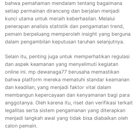
bahwa pemahaman mendalam tentang bagaimana
setiap permainan dirancang dan berjalan menjadi
kunci utama untuk meraih keberhasilan. Melalui
penerapan analisis statistik dan pengamatan trend,
pemain berpeluang memperoleh insight yang berguna
dalam pengambilan keputusan taruhan selanjutnya.
Selain itu, penting juga untuk memperhatikan regulasi
dan aspek keamanan yang menyelimuti kegiatan
online ini. mp dewanaga77 berusaha memastikan
bahwa platform mereka mematuhi standar keamanan
dan keadilan, yang menjadi faktor vital dalam
membangun kepercayaan dan kenyamanan bagi para
anggotanya. Oleh karena itu, riset dan verifikasi terkait
legalitas serta sistem pengamanan yang diterapkan
menjadi langkah awal yang tidak bisa diabaikan oleh
calon pemain.