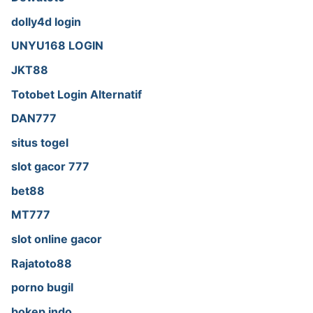
dolly4d login
UNYU168 LOGIN
JKT88
Totobet Login Alternatif
DAN777
situs togel
slot gacor 777
bet88
MT777
slot online gacor
Rajatoto88
porno bugil
bokep indo