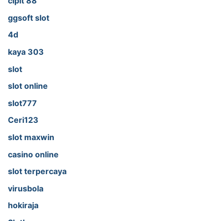
cipit 88
ggsoft slot
4d
kaya 303
slot
slot online
slot777
Ceri123
slot maxwin
casino online
slot terpercaya
virusbola
hokiraja