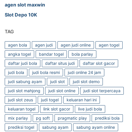
agen slot maxwin
Slot Depo 10K
TAG
agen bola
agen judi
agen judi online
agen togel
angka togel
bandar togel
bola parlay
daftar judi bola
daftar situs judi
daftar slot gacor
judi bola
judi bola resmi
judi online 24 jam
judi sabung ayam
judi slot
judi slot demo
judi slot mahjong
judi slot online
judi slot terpercaya
judi slot zeus
judi togel
keluaran hari ini
keluaran togel
link slot gacor
live judi bola
mix parlay
pg soft
pragmatic play
prediksi bola
prediksi togel
sabung ayam
sabung ayam online