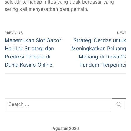
selektif terhadap mitos yang tidak berdasar yang
sering kali menyesatkan para pemain.
Navigasi
PREVIOUS
NEXT
pos
Previous
Next
Menemukan Slot Gacor
Strategi Cerdas untuk
post:
post:
Hari Ini: Strategi dan
Meningkatkan Peluang
Prediksi Terbaru di
Menang di Dewa01:
Dunia Kasino Online
Panduan Terperinci
Cari:
Agustus 2026