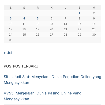
S
S
R
K
J
S
M
1
2
3
4
5
6
7
8
9
10
11
12
13
14
15
16
17
18
19
20
21
22
23
24
25
26
27
28
29
30
31
« Jul
POS-POS TERBARU
Situs Judi Slot: Menyelami Dunia Perjudian Online yang
Mengasyikkan
VV55: Menjelajahi Dunia Kasino Online yang
Mengasyikkan