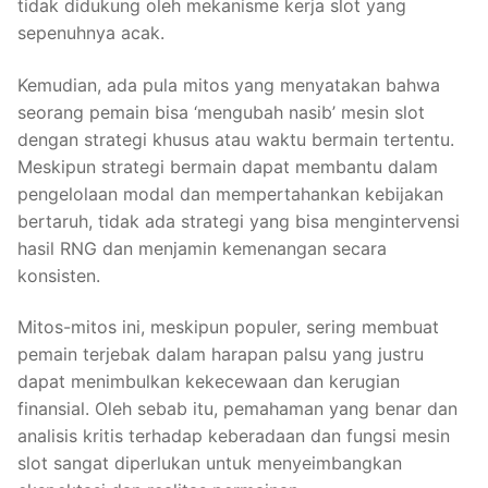
tidak didukung oleh mekanisme kerja slot yang
sepenuhnya acak.
Kemudian, ada pula mitos yang menyatakan bahwa
seorang pemain bisa ‘mengubah nasib’ mesin slot
dengan strategi khusus atau waktu bermain tertentu.
Meskipun strategi bermain dapat membantu dalam
pengelolaan modal dan mempertahankan kebijakan
bertaruh, tidak ada strategi yang bisa mengintervensi
hasil RNG dan menjamin kemenangan secara
konsisten.
Mitos-mitos ini, meskipun populer, sering membuat
pemain terjebak dalam harapan palsu yang justru
dapat menimbulkan kekecewaan dan kerugian
finansial. Oleh sebab itu, pemahaman yang benar dan
analisis kritis terhadap keberadaan dan fungsi mesin
slot sangat diperlukan untuk menyeimbangkan