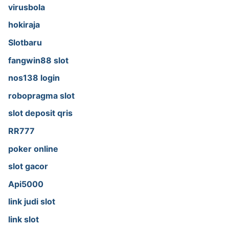
virusbola
hokiraja
Slotbaru
fangwin88 slot
nos138 login
robopragma slot
slot deposit qris
RR777
poker online
slot gacor
Api5000
link judi slot
link slot