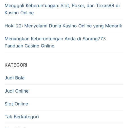
Menggali Keberuntungan: Slot, Poker, dan Texas88 di
Kasino Online
Hoki 22: Menyelami Dunia Kasino Online yang Menarik
Menangkan Keberuntungan Anda di Sarang777:
Panduan Casino Online
KATEGORI
Judi Bola
Judi Online
Slot Online
Tak Berkategori