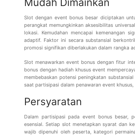
Mudah Dimainkan
Slot dengan event bonus besar diciptakan un
perangkat memungkinkan aksesibilitas universal
lokasi. Kemudahan mencapai kemenangan signif
adaptif. Faktor ini secara substansial berkon
promosi signifikan diberlakukan dalam rangka ac
Slot menawarkan event bonus dengan fitur in
bonus dengan hadiah khusus event mempercaya 
membebaskan potensi peningkatan substansial
saat partisipasi dalam penawaran event khusus,
Persyaratan
Dalam partisipasi pada event bonus besar, 
esensial. Setiap slot menetapkan syarat dan ke
wajib dipenuhi oleh peserta, kategori permain