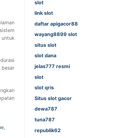
slot
link slot
alaman
daftar apigacor88
sistem
wayang8899 slot
 untuk
situs slot
slot dana
durasi
jelas777 resmi
 besar
slot
slot qris
angkan
mpatan
Situs slot gacor
dewa787
tuna787
ne
,
republik62