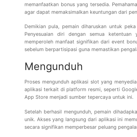
memanfaatkan bonus yang tersedia. Pemahaman
agar dapat memaksimalkan keuntungan dari pen
Demikian pula, pemain diharuskan untuk peka
Penyesuaian diri dengan semua ketentuan 
memperoleh manfaat signifikan dari event bonu
sebelum berpartisipasi guna memastikan pengala
Mengunduh
Proses mengunduh aplikasi slot yang menyediaka
aplikasi terkait di platform resmi, seperti Goo
App Store menjadi sumber tepercaya untuk ini.
Setelah berhasil mengunduh, pemain dihadapk
unik. Akses yang langsung dari aplikasi ini me
secara signifikan memperbesar peluang pengal