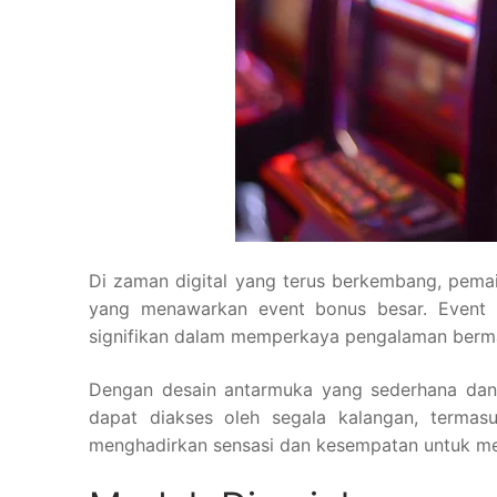
Di zaman digital yang terus berkembang, pem
yang menawarkan event bonus besar. Event i
signifikan dalam memperkaya pengalaman berm
Dengan desain antarmuka yang sederhana dan di
dapat diakses oleh segala kalangan, termasu
menghadirkan sensasi dan kesempatan untuk mem