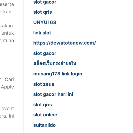
slot gacor
eserta
arkan.
slot qris
UNYU168
rakan.
link slot
 untuk
entuan
https://dewatotonew.com/
slot gacor
สล็อตเว็บตรงจ่ายจริง
musang178 link login
. Cari
slot zeus
n Apple
slot gacor hari ini
slot qris
 event
slot online
a. Ini
sultanlido