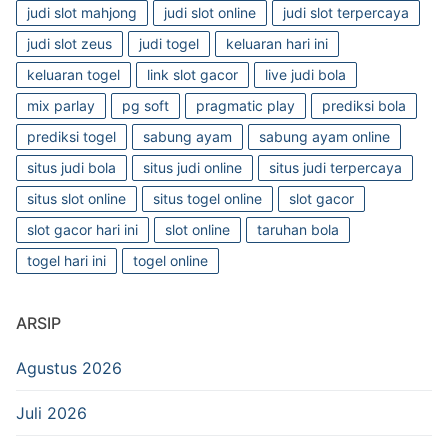
judi slot mahjong
judi slot online
judi slot terpercaya
judi slot zeus
judi togel
keluaran hari ini
keluaran togel
link slot gacor
live judi bola
mix parlay
pg soft
pragmatic play
prediksi bola
prediksi togel
sabung ayam
sabung ayam online
situs judi bola
situs judi online
situs judi terpercaya
situs slot online
situs togel online
slot gacor
slot gacor hari ini
slot online
taruhan bola
togel hari ini
togel online
ARSIP
Agustus 2026
Juli 2026