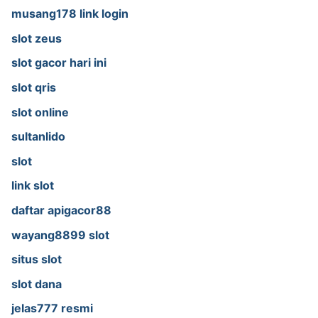
musang178 link login
slot zeus
slot gacor hari ini
slot qris
slot online
sultanlido
slot
link slot
daftar apigacor88
wayang8899 slot
situs slot
slot dana
jelas777 resmi