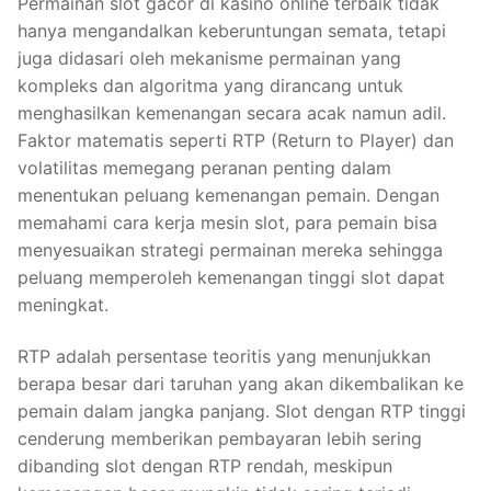
Permainan slot gacor di kasino online terbaik tidak
hanya mengandalkan keberuntungan semata, tetapi
juga didasari oleh mekanisme permainan yang
kompleks dan algoritma yang dirancang untuk
menghasilkan kemenangan secara acak namun adil.
Faktor matematis seperti RTP (Return to Player) dan
volatilitas memegang peranan penting dalam
menentukan peluang kemenangan pemain. Dengan
memahami cara kerja mesin slot, para pemain bisa
menyesuaikan strategi permainan mereka sehingga
peluang memperoleh kemenangan tinggi slot dapat
meningkat.
RTP adalah persentase teoritis yang menunjukkan
berapa besar dari taruhan yang akan dikembalikan ke
pemain dalam jangka panjang. Slot dengan RTP tinggi
cenderung memberikan pembayaran lebih sering
dibanding slot dengan RTP rendah, meskipun