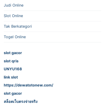
Judi Online
Slot Online
Tak Berkategori
Togel Online
slot gacor
slot qris
UNYU168
link slot
https://dewatotonew.com/
slot gacor
สล็อตเว็บตรงจ่ายจริง