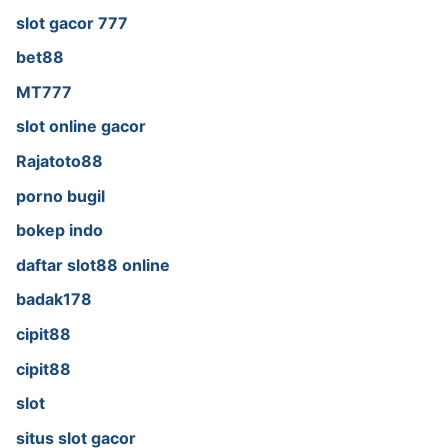
slot gacor 777
bet88
MT777
slot online gacor
Rajatoto88
porno bugil
bokep indo
daftar slot88 online
badak178
cipit88
cipit88
slot
situs slot gacor