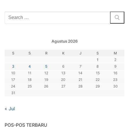
Cari:
Agustus 2026
S
S
R
K
J
S
M
1
2
3
4
5
6
7
8
9
10
11
12
13
14
15
16
17
18
19
20
21
22
23
24
25
26
27
28
29
30
31
« Jul
POS-POS TERBARU