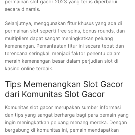
permainan slot gacor 2023 yang terus diperbarui
secara dinamis.
Selanjutnya, menggunakan fitur khusus yang ada di
permainan slot seperti free spins, bonus rounds, dan
multipliers dapat sangat meningkatkan peluang
kemenangan. Pemanfaatan fitur ini secara tepat dan
terencana seringkali menjadi faktor penentu dalam
meraih kemenangan besar dalam perjudian slot di
kasino online terbaik.
Tips Memenangkan Slot Gacor
dari Komunitas Slot Gacor
Komunitas slot gacor merupakan sumber informasi
dan tips yang sangat berharga bagi para pemain yang
ingin meningkatkan peluang menang mereka. Dengan
bergabung di komunitas ini, pemain mendapatkan