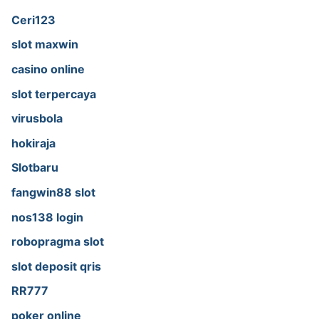
Ceri123
slot maxwin
casino online
slot terpercaya
virusbola
hokiraja
Slotbaru
fangwin88 slot
nos138 login
robopragma slot
slot deposit qris
RR777
poker online