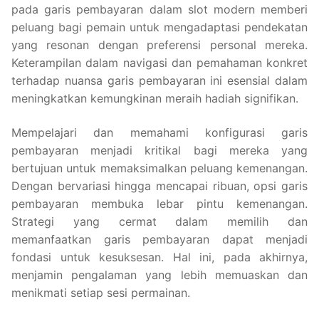
pada garis pembayaran dalam slot modern memberi
peluang bagi pemain untuk mengadaptasi pendekatan
yang resonan dengan preferensi personal mereka.
Keterampilan dalam navigasi dan pemahaman konkret
terhadap nuansa garis pembayaran ini esensial dalam
meningkatkan kemungkinan meraih hadiah signifikan.
Mempelajari dan memahami konfigurasi garis
pembayaran menjadi kritikal bagi mereka yang
bertujuan untuk memaksimalkan peluang kemenangan.
Dengan bervariasi hingga mencapai ribuan, opsi garis
pembayaran membuka lebar pintu kemenangan.
Strategi yang cermat dalam memilih dan
memanfaatkan garis pembayaran dapat menjadi
fondasi untuk kesuksesan. Hal ini, pada akhirnya,
menjamin pengalaman yang lebih memuaskan dan
menikmati setiap sesi permainan.