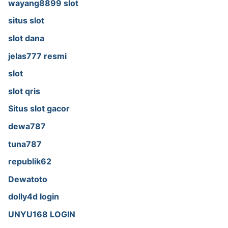
wayang8899 slot
situs slot
slot dana
jelas777 resmi
slot
slot qris
Situs slot gacor
dewa787
tuna787
republik62
Dewatoto
dolly4d login
UNYU168 LOGIN