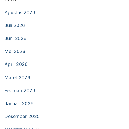
Agustus 2026
Juli 2026
Juni 2026
Mei 2026
April 2026
Maret 2026
Februari 2026
Januari 2026
Desember 2025