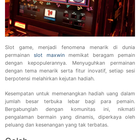
Slot game, menjadi fenomena menarik di dunia
permainan
slot maxwin
memikat beragam pemain
dengan kepopulerannya. Menyuguhkan permainan
dengan tema menarik serta fitur inovatif, setiap sesi
berpotensi melahirkan kejutan hadiah.
Kesempatan untuk memenangkan hadiah uang dalam
jumlah besar terbuka lebar bagi para pemain.
Bergabunglah dengan komunitas ini, nikmati
pengalaman bermain yang dinamis, diperkaya oleh
peluang dan kesenangan yang tak terbatas.