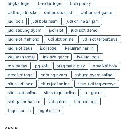
angka togel
bandar togel
bola parlay
daftar judi bola
daftar situs judi
daftar slot gacor
judi bola
judi bola resmi
judi online 24 jam
judi sabung ayam
judi slot
judi slot demo
judi slot mahjong
judi slot online
judi slot terpercaya
judi slot zeus
judi togel
keluaran hari ini
keluaran togel
link slot gacor
live judi bola
mix parlay
pg soft
pragmatic play
prediksi bola
prediksi togel
sabung ayam
sabung ayam online
situs judi bola
situs judi online
situs judi terpercaya
situs slot online
situs togel online
slot gacor
slot gacor hari ini
slot online
taruhan bola
togel hari ini
togel online
ARSIP