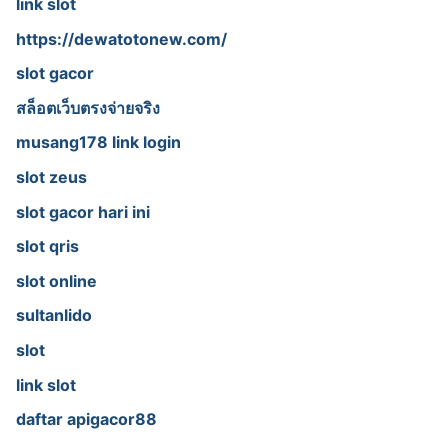
link slot
https://dewatotonew.com/
slot gacor
สล็อตเว็บตรงจ่ายจริง
musang178 link login
slot zeus
slot gacor hari ini
slot qris
slot online
sultanlido
slot
link slot
daftar apigacor88