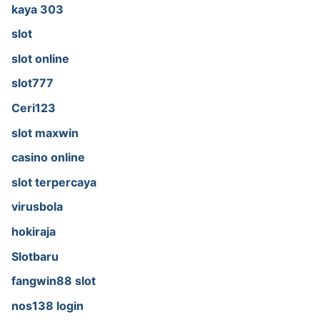
kaya 303
slot
slot online
slot777
Ceri123
slot maxwin
casino online
slot terpercaya
virusbola
hokiraja
Slotbaru
fangwin88 slot
nos138 login