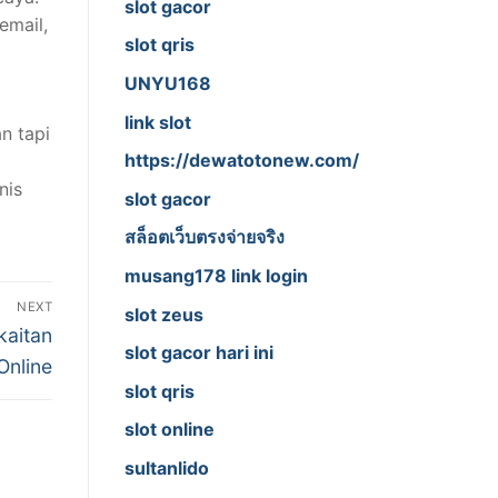
slot gacor
email,
slot qris
UNYU168
link slot
n tapi
https://dewatotonew.com/
nis
slot gacor
สล็อตเว็บตรงจ่ายจริง
musang178 link login
NEXT
slot zeus
kaitan
slot gacor hari ini
Online
slot qris
slot online
sultanlido