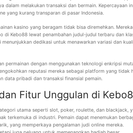
a dalam melakukan transaksi dan bermain. Kepercayaan in
ne yang kurang transparan di pasar Indonesia.
inan kasino yang beragam tidak bisa diremehkan. Mereka
 di Kebo88 lewat penambahan judul-judul terbaru dan kla
i menunjukkan dedikasi untuk menawarkan variasi dan kual
ilan permainan dengan menggunakan teknologi enkripsi mut
i mengokohkan reputasi mereka sebagai platform yang tidak 
 data pribadi dan transaksi finansial pemain.
dan Fitur Unggulan di Kebo
gori utama seperti slot, poker, roulette, dan blackjack, 
nak terkemuka di industri. Pemain dapat menemukan berba
arik, yang memperkaya pengalaman judi online mereka.
tetapi juga peluang untuk memenangkan hadiah besar.