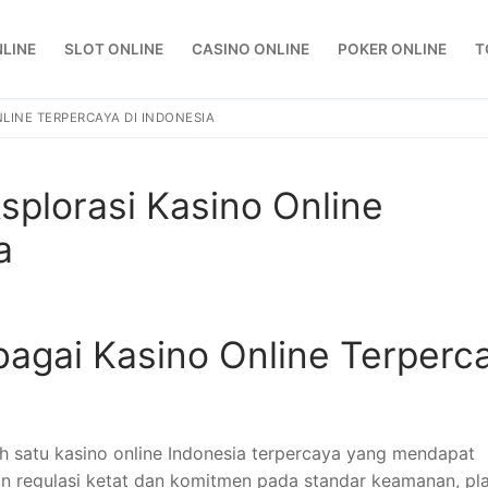
NLINE
SLOT ONLINE
CASINO ONLINE
POKER ONLINE
T
LINE TERPERCAYA DI INDONESIA
splorasi Kasino Online
a
gai Kasino Online Terperc
h satu kasino online Indonesia terpercaya yang mendapat
an regulasi ketat dan komitmen pada standar keamanan, pl