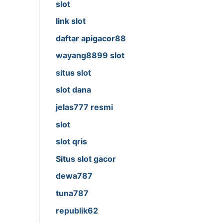
slot
link slot
daftar apigacor88
wayang8899 slot
situs slot
slot dana
jelas777 resmi
slot
slot qris
Situs slot gacor
dewa787
tuna787
republik62