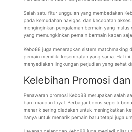
Salah satu fitur unggulan yang membedakan Ke
pada kemudahan navigasi dan kecepatan akses. I
menginginkan pengalaman bermain yang mulus da
yang memungkinkan pemain bermain kapan saja 
Kebo88 juga menerapkan sistem matchmaking da
pemain memiliki kesempatan yang sama. Hal ini
menyediakan lingkungan perjudian yang sehat 
Kelebihan Promosi da
Penawaran promosi Kebo88 merupakan salah sa
baru maupun loyal. Berbagai bonus seperti bon
menarik sering diadakan untuk meningkatkan ket
hanya untuk menarik pemain baru tetapi juga un
Layanan pelanggan Kebo88 juga menjadi pilar u