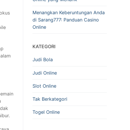
Menangkan Keberuntungan Anda
fokus
di Sarang777: Panduan Casino
Online
ile
KATEGORI
ap
dalam
Judi Bola
Judi Online
Slot Online
pemain
Tak Berkategori
h
idak
Togel Online
ibur.
caya.