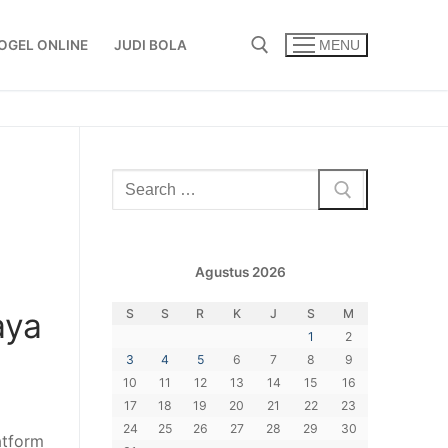
OGEL ONLINE
JUDI BOLA
MENU
Cari:
Cari:
Agustus 2026
aya
S
S
R
K
J
S
M
1
2
3
4
5
6
7
8
9
10
11
12
13
14
15
16
17
18
19
20
21
22
23
24
25
26
27
28
29
30
atform