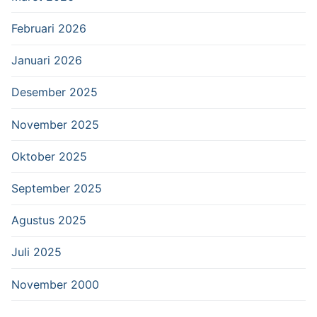
Februari 2026
Januari 2026
Desember 2025
November 2025
Oktober 2025
September 2025
Agustus 2025
Juli 2025
November 2000