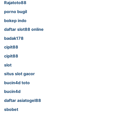
Rajatoto88
porno bugil
bokep indo
daftar slot88 online
badak178
cipit88
cipit88
slot
situs slot gacor
bucin4d toto
bucin4d
daftar asiatogel88
sbobet