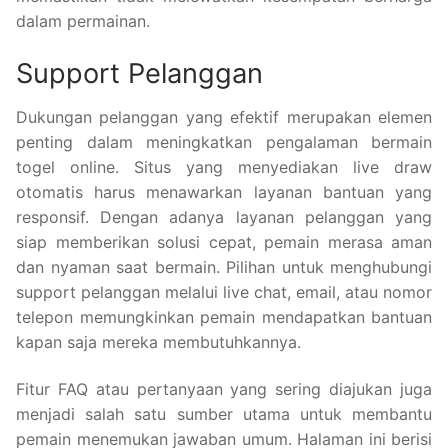
dalam permainan.
Support Pelanggan
Dukungan pelanggan yang efektif merupakan elemen
penting dalam meningkatkan pengalaman bermain
togel online. Situs yang menyediakan live draw
otomatis harus menawarkan layanan bantuan yang
responsif. Dengan adanya layanan pelanggan yang
siap memberikan solusi cepat, pemain merasa aman
dan nyaman saat bermain. Pilihan untuk menghubungi
support pelanggan melalui live chat, email, atau nomor
telepon memungkinkan pemain mendapatkan bantuan
kapan saja mereka membutuhkannya.
Fitur FAQ atau pertanyaan yang sering diajukan juga
menjadi salah satu sumber utama untuk membantu
pemain menemukan jawaban umum. Halaman ini berisi