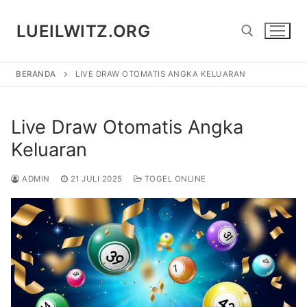
Lompat
ke
LUEILWITZ.ORG
konten
BERANDA
LIVE DRAW OTOMATIS ANGKA KELUARAN
Cari:
Live Draw Otomatis Angka
Keluaran
ADMIN
21 JULI 2025
TOGEL ONLINE