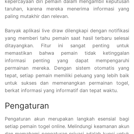
kepercayaan diri pemain dalam mengambil keputusan
taruhan, karena mereka menerima informasi yang
paling mutakhir dan relevan.
Banyak aplikasi live draw dilengkapi dengan notifikasi
yang memberi tahu pemain saat hasil terbaru selesai
ditayangkan. Fitur ini sangat penting untuk
memastikan bahwa pemain tidak ketinggalan
informasi penting yang dapat mempengaruhi
permainan mereka. Dengan sistem otomatis yang
tepat, setiap pemain memiliki peluang yang lebih baik
untuk sukses dan memenangkan permainan togel,
berkat informasi yang informatif dan tepat waktu.
Pengaturan
Pengaturan akun merupakan langkah esensial bagi
setiap pemain togel online. Melindungi keamanan akun
dan memahami pengaturan privasi adalah kunci untuk