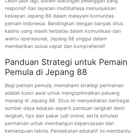
Lebih jauh lagi, sistem dukungan pelanggan yang
responsif dan layanan multibahasa menunjukkan
kesiapan Jepang 88 dalam melayani komunitas
pemain Indonesia. Bandingkan dengan banyak situs
kasino yang masih terbatas dalam komunikasi dan
waktu operasional, Jepang 88 unggul dalam
memberikan solusi cepat dan komprehensif.
Panduan Strategi untuk Pemain
Pemula di Jepang 88
Bagi pemain pemula, memahami strategi permainan
adalah kunci awal untuk mengoptimalkan peluang
menang di Jepang 88. Situs ini menyediakan berbagai
sumber daya edukasi seperti panduan langkah demi
langkah, tips dari pakar judi online, serta simulasi
permainan untuk membangun kepercayaan dan
kemampuan teknis. Pendekatan edukatif ini membantu