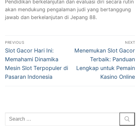
Pendidikan berkelanjutan dan evaluasi diri secara rutin
akan mendukung pengalaman judi yang bertanggung
jawab dan berkelanjutan di Jepang 88.
Navigasi
PREVIOUS
NEXT
pos
Previous
Next
Slot Gacor Hari Ini:
Menemukan Slot Gacor
post:
post:
Memahami Dinamika
Terbaik: Panduan
Mesin Slot Terpopuler di
Lengkap untuk Pemain
Pasaran Indonesia
Kasino Online
Cari: