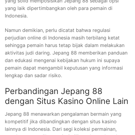
yang solid memposisikan Jepang 88 sebagai opsi
yang laik dipertimbangkan oleh para pemain di
Indonesia.
Namun demikian, perlu dicatat bahwa regulasi
perjudian online di Indonesia masih terbilang ketat
sehingga pemain harus tetap bijak dalam melakukan
aktivitas judi daring. Jepang 88 memberikan panduan
dan edukasi mengenai kebijakan hukum ini supaya
pemain dapat mengambil keputusan yang informasi
lengkap dan sadar risiko.
Perbandingan Jepang 88
dengan Situs Kasino Online Lain
Jepang 88 menawarkan pengalaman bermain yang
kompetitif jika dibandingkan dengan situs kasino
lainnya di Indonesia. Dari segi koleksi permainan,