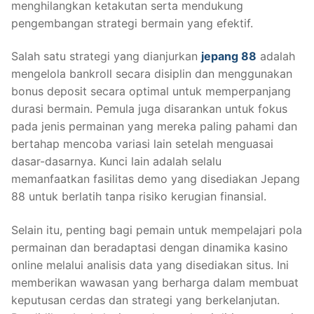
menghilangkan ketakutan serta mendukung
pengembangan strategi bermain yang efektif.
Salah satu strategi yang dianjurkan
jepang 88
adalah
mengelola bankroll secara disiplin dan menggunakan
bonus deposit secara optimal untuk memperpanjang
durasi bermain. Pemula juga disarankan untuk fokus
pada jenis permainan yang mereka paling pahami dan
bertahap mencoba variasi lain setelah menguasai
dasar-dasarnya. Kunci lain adalah selalu
memanfaatkan fasilitas demo yang disediakan Jepang
88 untuk berlatih tanpa risiko kerugian finansial.
Selain itu, penting bagi pemain untuk mempelajari pola
permainan dan beradaptasi dengan dinamika kasino
online melalui analisis data yang disediakan situs. Ini
memberikan wawasan yang berharga dalam membuat
keputusan cerdas dan strategi yang berkelanjutan.