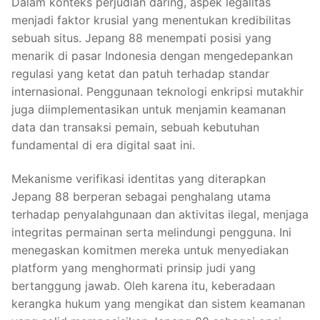
Dalam konteks perjudian daring, aspek legalitas
menjadi faktor krusial yang menentukan kredibilitas
sebuah situs. Jepang 88 menempati posisi yang
menarik di pasar Indonesia dengan mengedepankan
regulasi yang ketat dan patuh terhadap standar
internasional. Penggunaan teknologi enkripsi mutakhir
juga diimplementasikan untuk menjamin keamanan
data dan transaksi pemain, sebuah kebutuhan
fundamental di era digital saat ini.
Mekanisme verifikasi identitas yang diterapkan
Jepang 88 berperan sebagai penghalang utama
terhadap penyalahgunaan dan aktivitas ilegal, menjaga
integritas permainan serta melindungi pengguna. Ini
menegaskan komitmen mereka untuk menyediakan
platform yang menghormati prinsip judi yang
bertanggung jawab. Oleh karena itu, keberadaan
kerangka hukum yang mengikat dan sistem keamanan