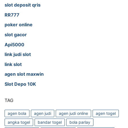
slot deposit qris
RR777
poker online
slot gacor
Api5000
link judi slot
link slot
agen slot maxwin
Slot Depo 10K
TAG
agen bola
agen judi
agen judi online
agen togel
angka togel
bandar togel
bola parlay