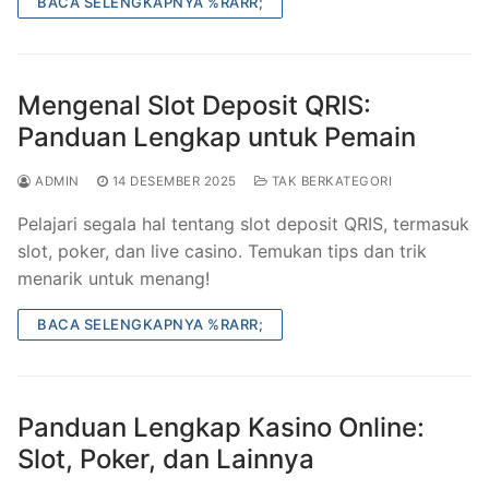
BACA SELENGKAPNYA %RARR;
Mengenal Slot Deposit QRIS:
Panduan Lengkap untuk Pemain
ADMIN
14 DESEMBER 2025
TAK BERKATEGORI
Pelajari segala hal tentang slot deposit QRIS, termasuk
slot, poker, dan live casino. Temukan tips dan trik
menarik untuk menang!
BACA SELENGKAPNYA %RARR;
Panduan Lengkap Kasino Online:
Slot, Poker, dan Lainnya